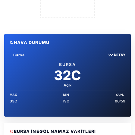
HAVA DURUMU
DETAY
Sehir sec
BURSA
32C
Açık
MAX
MIN
GUN.
33C
19C
00:59
BURSA İNEGÖL NAMAZ VAKITLERI