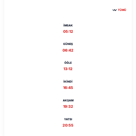
TÜMÜ
Şehir seçin
İMSAK
05:12
GÜNEŞ
06:42
ÖĞLE
13:12
İKINDI
16:45
AKŞAM
19:32
YATSI
20:55