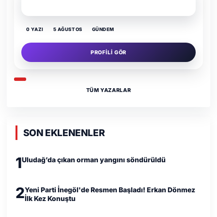
Yaz Gelince Yol Neden Hep Memlekete Düşer?
0 YAZI
5 AĞUSTOS
GÜNDEM
PROFILI GÖR
TÜM YAZARLAR
SON EKLENENLER
1
Uludağ’da çıkan orman yangını söndürüldü
2
Yeni Parti İnegöl'de Resmen Başladı! Erkan Dönmez
İlk Kez Konuştu