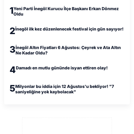
1
Yeni Parti İnegöl Kurucu İlçe Başkanı Erkan Dönmez
Oldu
2
İnegöl ilk kez düzenlenecek festival için gün sayıyor!
3
İnegöl Altın Fiyatları 6 Ağustos: Çeyrek ve Ata Altın
Ne Kadar Oldu?
4
Damadı en mutlu gününde isyan ettiren olay!
5
Milyonlar bu iddia için 12 Ağustos'u bekliyor! "7
saniyeliğine yok kaybolacak"