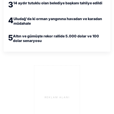
3
14 aydır tutuklu olan belediye başkanı tahliye edildi
4
Uludağ'da ki orman yangınına havadan ve karadan
müdahale
5
Altın ve gümüşte rekor rallide 5.000 dolar ve 100
dolar senaryosu
REKLAM ALANI