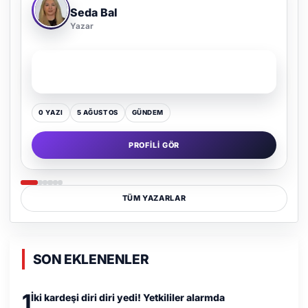
Adem Demir
Yazar
SON YAZI
Kültür Kazansın, Gürültü Kaybetsin
0 YAZI
16 TEMMUZ
GÜNDEM
PROFILI GÖR
TÜM YAZARLAR
SON EKLENENLER
1
İki kardeşi diri diri yedi! Yetkililer alarmda