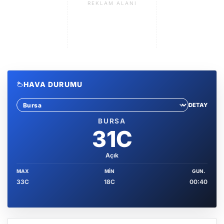
REKLAM ALANI
HAVA DURUMU
DETAY
Sehir sec
BURSA
31C
Açık
MAX
MIN
GUN.
33C
18C
00:40