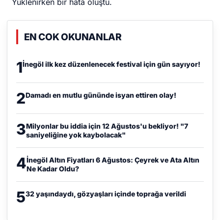
Yüklenirken bir hata oluştu.
EN COK OKUNANLAR
1
İnegöl ilk kez düzenlenecek festival için gün sayıyor!
2
Damadı en mutlu gününde isyan ettiren olay!
3
Milyonlar bu iddia için 12 Ağustos'u bekliyor! "7
saniyeliğine yok kaybolacak"
4
İnegöl Altın Fiyatları 6 Ağustos: Çeyrek ve Ata Altın
Ne Kadar Oldu?
5
32 yaşındaydı, gözyaşları içinde toprağa verildi