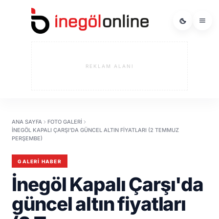
REKLAM ALANI
ANA SAYFA
FOTO GALERI
İNEGÖL KAPALI ÇARŞI'DA GÜNCEL ALTIN FIYATLARI (2 TEMMUZ
PERŞEMBE)
GALERI HABER
İnegöl Kapalı Çarşı'da
güncel altın fiyatları