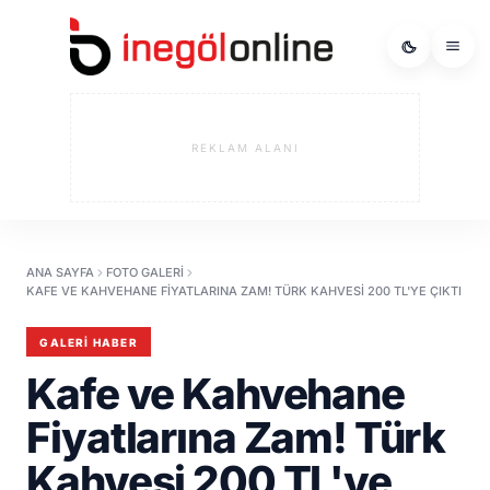
REKLAM ALANI
ANA SAYFA
FOTO GALERI
KAFE VE KAHVEHANE FIYATLARINA ZAM! TÜRK KAHVESI 200 TL'YE ÇIKTI
GALERI HABER
Kafe ve Kahvehane
Fiyatlarına Zam! Türk
Kahvesi 200 TL'ye