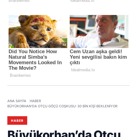
ANA SAYFA
HABER
BÜYÜKORHAN’DA OTÇU GÖÇÜ COŞKUSU: 30 BIN KIŞI BEKLENIYOR
HABER
Büyükorhan’da Otçu