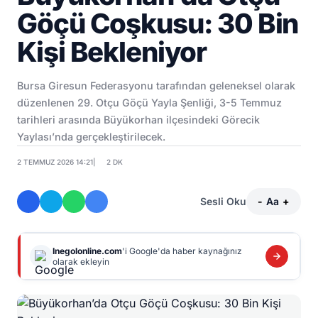
Göçü Coşkusu: 30 Bin
Kişi Bekleniyor
Bursa Giresun Federasyonu tarafından geleneksel olarak
düzenlenen 29. Otçu Göçü Yayla Şenliği, 3-5 Temmuz
tarihleri arasında Büyükorhan ilçesindeki Görecik
Yaylası’nda gerçekleştirilecek.
2 TEMMUZ 2026 14:21
|
2 DK
Sesli Oku
-
Aa
+
Inegolonline.com
'i Google'da haber kaynağınız
olarak ekleyin