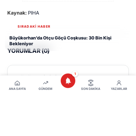
Kaynak:
PIHA
SIRADAKİ HABER
Büyükorhan’da Otçu Göçü Coşkusu: 30 Bin Kişi
Bekleniyor
YORUMLAR (
0
)
1
Görüşlerinizi Paylaşın
ANA SAYFA
GÜNDEM
SON DAKIKA
YAZARLAR
AD SOYAD
E-POSTA