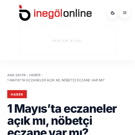
REKLAM ALANI
ANA SAYFA
HABER
1 MAYIS’TA ECZANELER AÇIK MI, NÖBETÇI ECZANE VAR MI?
HABER
1 Mayıs’ta eczaneler
açık mı, nöbetçi
eczane var mı?