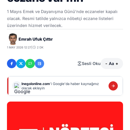
1 Mayıs Emek ve Dayanışma Günü’nde eczaneler kapalı
olacak. Resmi tatilde yalnızca nöbetçi eczane listeleri
üzerinden hizmet verilecek.
Emrah Ufuk Çıttır
1 MAY 2026 12:27
|
2 DK
Sesli Oku
-
Aa
+
Inegolonline.com
'i Google'da haber kaynağınız
olarak ekleyin