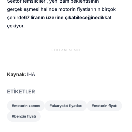
Sektör temsilcileri, yeni zam beklentisinin
gerçekleşmesi halinde motorin fiyatlarının birçok
şehirde
67 liranın üzerine çıkabileceğine
dikkat
çekiyor.
REKLAM ALANI
Kaynak:
IHA
ETİKETLER
#motorin zammı
#akaryakıt fiyatları
#motorin fiyatı
#benzin fiyatı