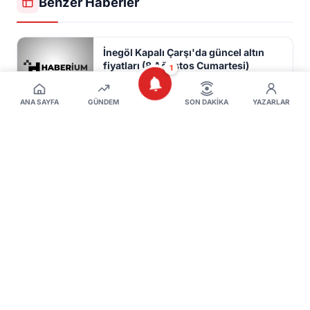
Benzer Haberler
İnegöl Kapalı Çarşı'da güncel altın
fiyatları (8 Ağustos Cumartesi)
1
8 Ağustos 2026
ANA SAYFA
GÜNDEM
SON DAKIKA
YAZARLAR
IBAN’la Para Gönderen Milyonları
İlgilendiriyor! Bu hata pahalıya patlar
8 Ağustos 2026
İnegöl'de altın yükselmeye devam
ediyor! İşte son durum
8 Ağustos 2026