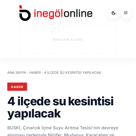
REKLAM ALANI
ANA SAYFA
HABER
4 ILÇEDE SU KESINTISI YAPILACAK
HABER
4 ilçede su kesintisi
yapılacak
BUSKİ, Çınarcık İçme Suyu Arıtma Tesisi'nin devreye
alınması nedeniyle Nilüfer, Mudanya, Karacabey ve