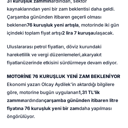
31 kuruşluk zammın
ardından, sektör
kaynaklarından yeni bir zam beklentisi daha geldi.
Çarşamba gününden itibaren geçerli olması
beklenen
76 kuruşluk yeni artışla
, motorinde iki gün
içindeki toplam fiyat artışı
2 lira 7 kuruşa
ulaşacak.
Uluslararası petrol fiyatları, döviz kurundaki
hareketlilik ve vergi düzenlemeleri,
akaryakıt
fiyatları
üzerinde etkisini sürdürmeye devam ediyor.
MOTORİNE 76 KURUŞLUK YENİ ZAM BEKLENİYOR
Ekonomi yazarı Olcay Aydilek'in aktardığı bilgilere
göre, motorine bugün uygulanan
1,31 TL'lik
zammın
ardından
çarşamba gününden itibaren litre
fiyatına 76 kuruşluk yeni bir zam
daha yapılması
öngörülüyor.