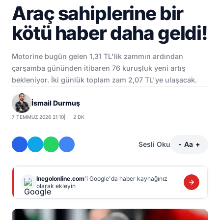
Araç sahiplerine bir
kötü haber daha geldi!
Motorine bugün gelen 1,31 TL'lik zammın ardından
çarşamba gününden itibaren 76 kuruşluk yeni artış
bekleniyor. İki günlük toplam zam 2,07 TL'ye ulaşacak.
İsmail Durmuş
7 TEMMUZ 2026 21:10
|
2 DK
Sesli Oku
-
Aa
+
Inegolonline.com
'i Google'da haber kaynağınız
olarak ekleyin