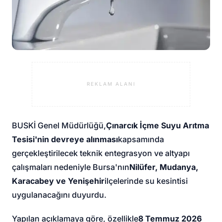
REKLAM ALANI
BUSKİ Genel Müdürlüğü,
Çınarcık İçme Suyu Arıtma
Tesisi'nin devreye alınması
kapsamında
gerçekleştirilecek teknik entegrasyon ve altyapı
çalışmaları nedeniyle Bursa'nın
Nilüfer, Mudanya,
Karacabey ve Yenişehir
ilçelerinde su kesintisi
uygulanacağını duyurdu.
Yapılan açıklamaya göre, özellikle
8 Temmuz 2026