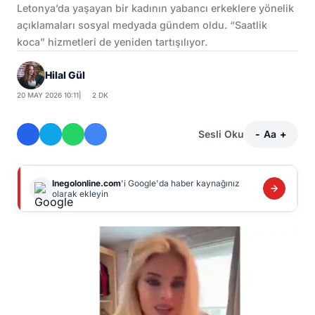
Letonya’da yaşayan bir kadının yabancı erkeklere yönelik
açıklamaları sosyal medyada gündem oldu. “Saatlik
koca” hizmetleri de yeniden tartışılıyor.
Hilal Gül
20 MAY 2026 10:11
|
2 DK
Sesli Oku
-
Aa
+
Inegolonline.com
'i Google'da haber kaynağınız
olarak ekleyin