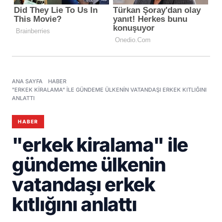
ANA SAYFA
HABER
"ERKEK KIRALAMA" ILE GÜNDEME ÜLKENIN VATANDAŞI ERKEK KITLIĞINI
ANLATTI
HABER
"erkek kiralama" ile
gündeme ülkenin
vatandaşı erkek
kıtlığını anlattı