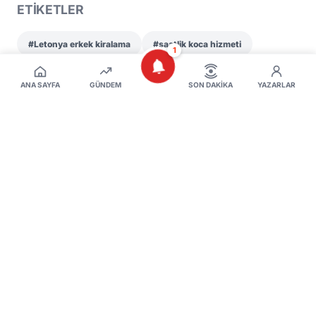
ETİKETLER
#Letonya erkek kiralama
#saatlik koca hizmeti
1
#Letonya kadın açıklaması
#Letonya sosyal medya
ANA SAYFA
GÜNDEM
SON DAKIKA
YAZARLAR
YORUMLAR (
0
)
Görüşlerinizi Paylaşın
AD SOYAD