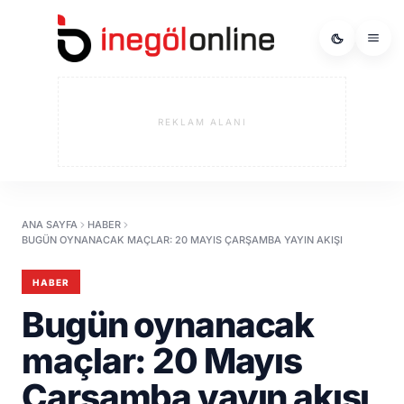
REKLAM ALANI
ANA SAYFA
HABER
BUGÜN OYNANACAK MAÇLAR: 20 MAYIS ÇARŞAMBA YAYIN AKIŞI
HABER
Bugün oynanacak
maçlar: 20 Mayıs
Çarşamba yayın akışı