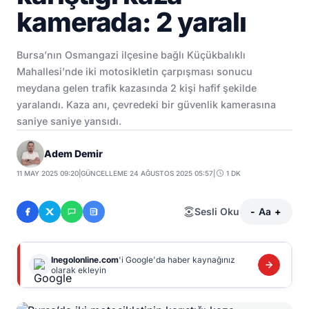
kamerada: 2 yaralı
Bursa’nın Osmangazi ilçesine bağlı Küçükbalıklı
Mahallesi’nde iki motosikletin çarpışması sonucu
meydana gelen trafik kazasında 2 kişi hafif şekilde
yaralandı. Kaza anı, çevredeki bir güvenlik kamerasına
saniye saniye yansıdı.
Adem Demir
11 MAY 2025 09:20
|
GÜNCELLEME 24 AĞUSTOS 2025 05:57
|
1 DK
Sesli Oku
-
Aa
+
Inegolonline.com
'i Google'da haber kaynağınız
olarak ekleyin