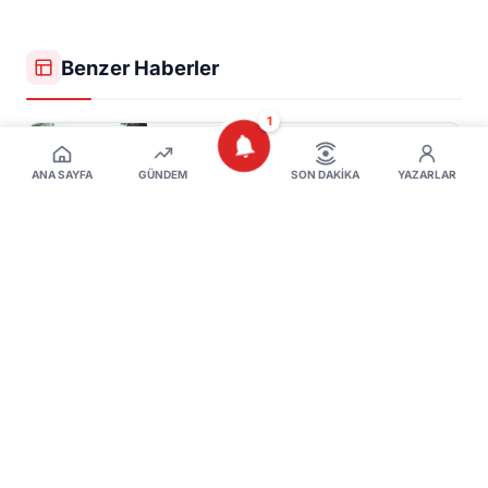
Benzer Haberler
1
İnegöl Millet Bahçesi'nin açılacağı
tarih belli oldu!
ANA SAYFA
GÜNDEM
SON DAKIKA
YAZARLAR
5 Ağustos 2026
Uzmandan Marmara Depremi İçin
Kritik Uyarı: "Krip" Yanılgısına Dikkat
5 Ağustos 2026
İnegöl'e Binicilikte Dev Yatırım!
Uluslararası Standartlarda Yeni Tesis
Geliyor
5 Ağustos 2026