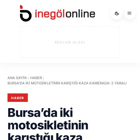
REKLAM ALANI
ANA SAYFA
HABER
BURSA’DA IKI MOTOSIKLETININ KARIŞTIĞI KAZA KAMERADA: 2 YARALI
HABER
Bursa’da iki
motosikletinin
karıştığı kaza