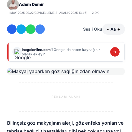
Adem Demir
11 MAY 2025 09:22
|
GÜNCELLEME 21 ARALIK 2025 13:46
|
2 DK
Sesli Oku
-
Aa
+
Inegolonline.com
'i Google'da haber kaynağınız
olarak ekleyin
REKLAM ALANI
Bilinçsiz göz makyajının alerji, göz enfeksiyonları ve
tahrişe bağlı cilt hastalıkları gibi pek çok soruna yol