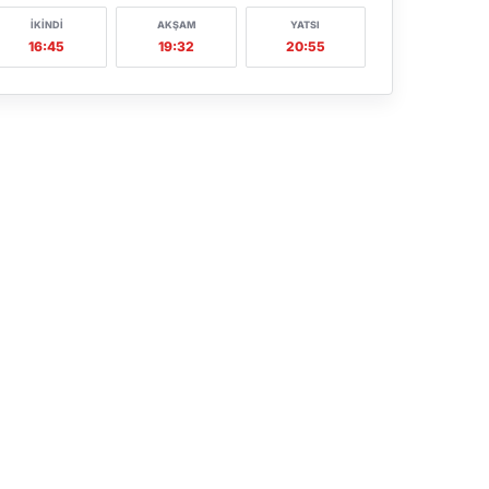
İKINDI
AKŞAM
YATSI
16:45
19:32
20:55