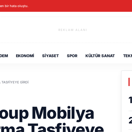
ken bir hata oluştu.
REKLAM ALANI
DEM
EKONOMI
SIYASET
SPOR
KÜLTÜR SANAT
TEK
 TASFIYEYE GIRDI
oup Mobilya
Firma Tasfiyeye