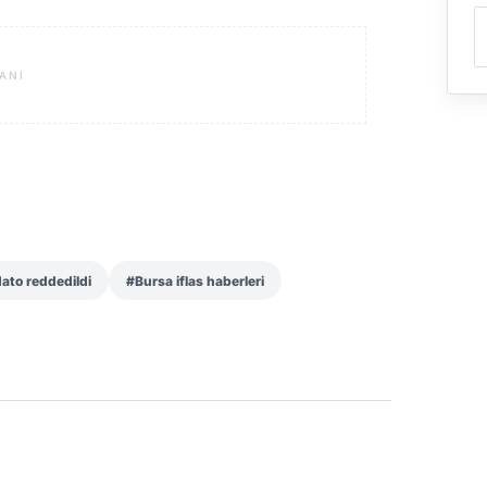
ANI
ato reddedildi
#Bursa iflas haberleri