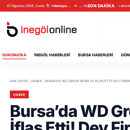
SON DAKİKA
07 Ağustos 2026, Cuma
Veriler alınır
...°C
SON DAKIKA
İNEGÖL HABERLERI
BURSA HABERLERI
GÜN
ANA SAYFA
HABER
BURSA’DA WD GROUP MOBILYA İFLAS ETTI! DEV FIRMA
HABER
Bursa’da WD Gr
İflas Etti! Dev 