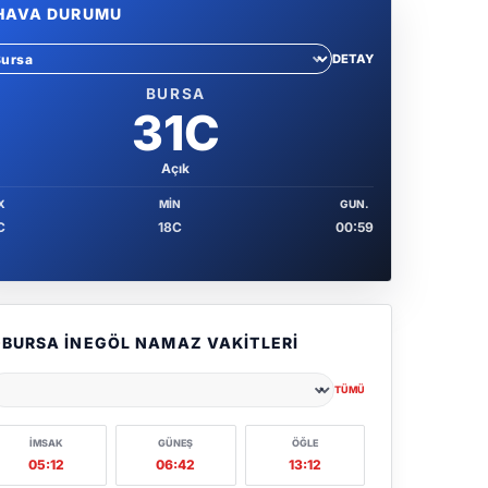
HAVA DURUMU
DETAY
hir sec
BURSA
31C
Açık
X
MIN
GUN.
C
18C
00:59
BURSA İNEGÖL NAMAZ VAKITLERI
TÜMÜ
ehir seçin
İMSAK
GÜNEŞ
ÖĞLE
05:12
06:42
13:12