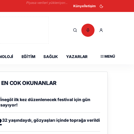
Piyasa verileri yükleniyor...
Künye
İletişim
NOLOJI
EĞITIM
SAĞLIK
YAZARLAR
MENÜ
EN COK OKUNANLAR
1
İnegöl ilk kez düzenlenecek festival için gün
sayıyor!
2
32 yaşındaydı, gözyaşları içinde toprağa verildi