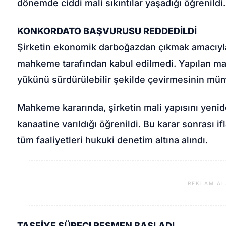
dönemde ciddi mali sıkıntılar yaşadığı öğrenildi.
KONKORDATO BAŞVURUSU REDDEDİLDİ
Şirketin ekonomik darboğazdan çıkmak amacıyl
mahkeme tarafından kabul edilmedi. Yapılan ma
yükünü sürdürülebilir şekilde çevirmesinin müm
Mahkeme kararında, şirketin mali yapısını yenid
kanaatine varıldığı öğrenildi. Bu karar sonrası i
tüm faaliyetleri hukuki denetim altına alındı.
REKLAM AL
TASFİYE SÜRECI RESMEN BAŞLADI