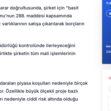
rar doğrultusunda, şirket için “basit
anunu’nun 288. maddesi kapsamında
Se
varlıklarının satışa çıkarılarak borçların
Müdürlüğü kontrolünde ilerleyeceğini
MA
33
rlikte şirketin tüm mali işlemlerinin
daralan piyasa koşulları nedeniyle birçok
or. Özellikle büyük ölçekli proje bazlı
Ş
rı nedeniyle ciddi risk altında olduğu