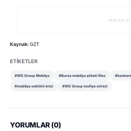
REKLAM AL
Kaynak:
GZT
ETİKETLER
#WD Group Mobilya
#Bursa mobilya şirketi iflas
#konkord
#mobilya sektörü krizi
#WD Group tasfiye süreci
YORUMLAR (
0
)