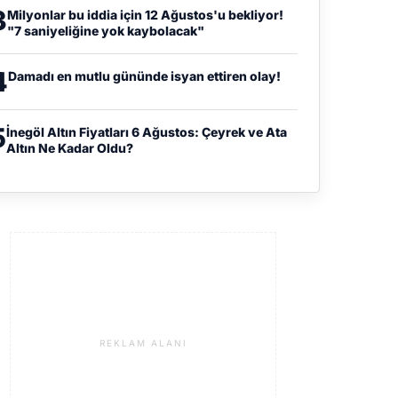
3
Milyonlar bu iddia için 12 Ağustos'u bekliyor!
"7 saniyeliğine yok kaybolacak"
4
Damadı en mutlu gününde isyan ettiren olay!
5
İnegöl Altın Fiyatları 6 Ağustos: Çeyrek ve Ata
Altın Ne Kadar Oldu?
REKLAM ALANI