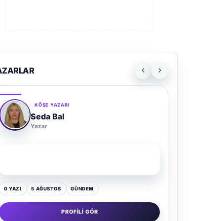
AZARLAR
KÖŞE YAZARI
Seda Bal
Yazar
SON YAZI
Yaz Gelince Yol Neden Hep Memlekete Düşer?
0 YAZI
5 AĞUSTOS
GÜNDEM
PROFILI GÖR