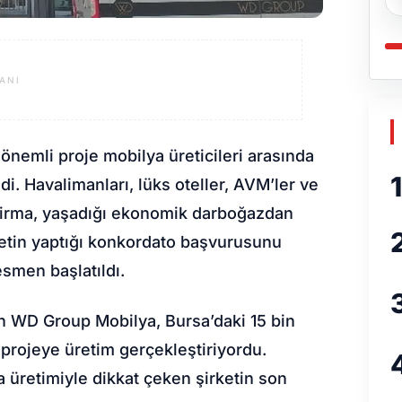
ANI
önemli proje mobilya üreticileri arasında
1
di. Havalimanları, lüks oteller, AVM’ler ve
 firma, yaşadığı ekonomik darboğazdan
ketin yaptığı konkordato başvurusunu
esmen başlatıldı.
en WD Group Mobilya, Bursa’daki 15 bin
projeye üretim gerçekleştiriyordu.
a üretimiyle dikkat çeken şirketin son