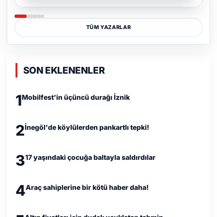
TÜM YAZARLAR
SON EKLENENLER
1
Mobilfest’in üçüncü durağı İznik
2
İnegöl'de köylülerden pankartlı tepki!
3
17 yaşındaki çocuğa baltayla saldırdılar
4
Araç sahiplerine bir kötü haber daha!