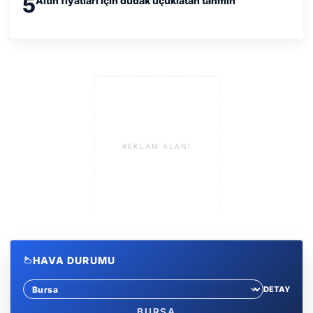
5
Altın fiyatları için dudak uçuklatan tahmin
REKLAM ALANI
HAVA DURUMU
DETAY
Sehir sec
BURSA