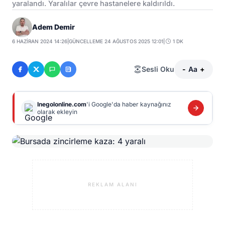
yaralandı. Yaralılar çevre hastanelere kaldırıldı.
Adem Demir
6 HAZIRAN 2024 14:26
|
GÜNCELLEME 24 AĞUSTOS 2025 12:01
|
1 DK
Sesli Oku
-
Aa
+
Inegolonline.com
'i Google'da haber kaynağınız
olarak ekleyin
REKLAM ALANI