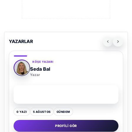
YAZARLAR
KÖŞE YAZARI
Adem Demir
Yazar
SON YAZI
Kültür Kazansın, Gürültü Kaybetsin
0 YAZI
16 TEMMUZ
GÜNDEM
PROFILI GÖR