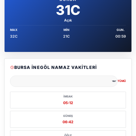
31C
Açık
MAX
MIN
GUN.
32C
21C
00:59
BURSA İNEGÖL NAMAZ VAKITLERI
TÜMÜ
Şehir seçin
İMSAK
05:12
GÜNEŞ
06:42
ÖĞLE