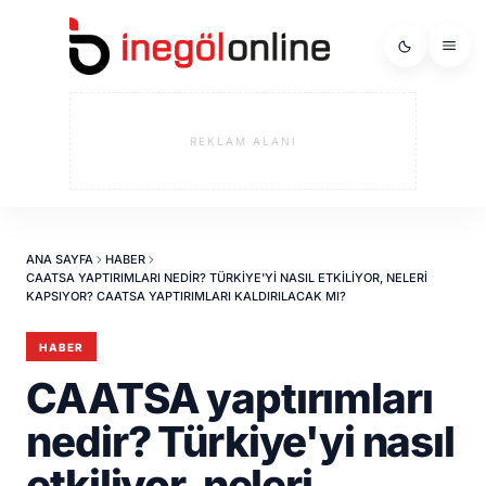
REKLAM ALANI
ANA SAYFA
HABER
CAATSA YAPTIRIMLARI NEDIR? TÜRKIYE'YI NASIL ETKILIYOR, NELERI
KAPSIYOR? CAATSA YAPTIRIMLARI KALDIRILACAK MI?
HABER
CAATSA yaptırımları
nedir? Türkiye'yi nasıl
etkiliyor, neleri