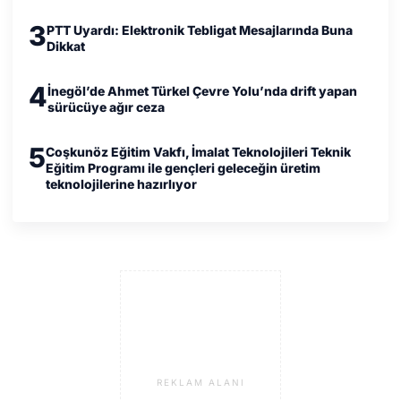
3
PTT Uyardı: Elektronik Tebligat Mesajlarında Buna
Dikkat
4
İnegöl’de Ahmet Türkel Çevre Yolu’nda drift yapan
sürücüye ağır ceza
5
Coşkunöz Eğitim Vakfı, İmalat Teknolojileri Teknik
Eğitim Programı ile gençleri geleceğin üretim
teknolojilerine hazırlıyor
REKLAM ALANI