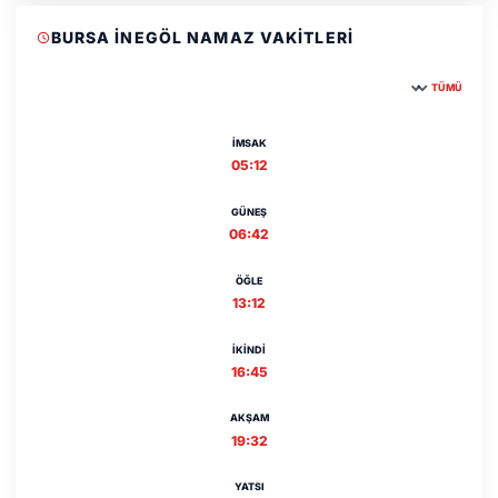
BURSA İNEGÖL NAMAZ VAKITLERI
TÜMÜ
Şehir seçin
İMSAK
05:12
GÜNEŞ
06:42
ÖĞLE
13:12
İKINDI
16:45
AKŞAM
19:32
YATSI