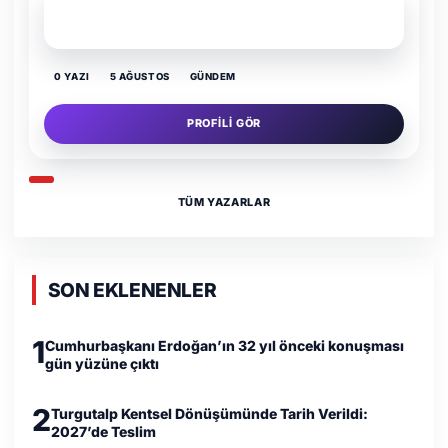
SON YAZI
Kültür Kazansın, Gürültü Kaybetsin
0 YAZI
16 TEMMUZ
GÜNDEM
PROFILI GÖR
TÜM YAZARLAR
SON EKLENENLER
1
Cumhurbaşkanı Erdoğan’ın 32 yıl önceki konuşması
gün yüzüne çıktı
2
Turgutalp Kentsel Dönüşümünde Tarih Verildi:
2027’de Teslim