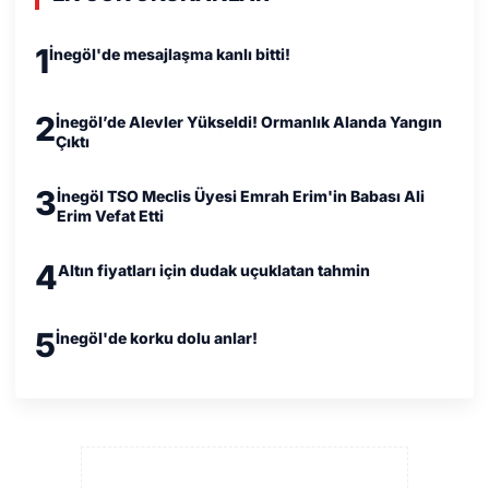
1
İnegöl'de mesajlaşma kanlı bitti!
2
İnegöl’de Alevler Yükseldi! Ormanlık Alanda Yangın
Çıktı
3
İnegöl TSO Meclis Üyesi Emrah Erim'in Babası Ali
Erim Vefat Etti
4
Altın fiyatları için dudak uçuklatan tahmin
5
İnegöl'de korku dolu anlar!