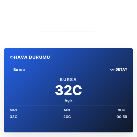
HAVA DURUMU
DETAY
Sehir sec
BURSA
32C
Açık
MAX
MIN
GUN.
33C
20C
00:59