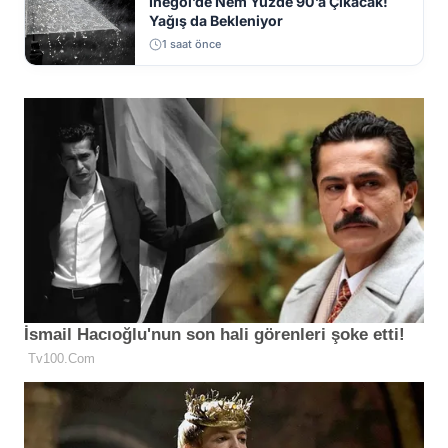
İnegöl’de Nem Yüzde 90’a Çıkacak!
Yağış da Bekleniyor
1 saat önce