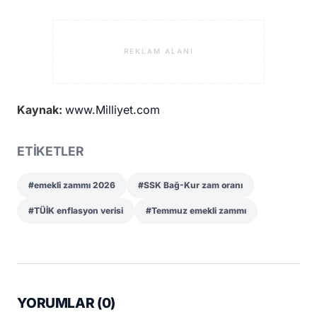
REKLAM ALANI
Kaynak:
www.Milliyet.com
ETİKETLER
#emekli zammı 2026
#SSK Bağ-Kur zam oranı
#TÜİK enflasyon verisi
#Temmuz emekli zammı
YORUMLAR (
0
)