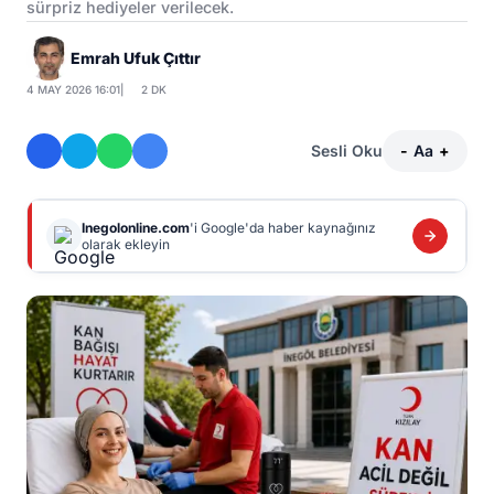
sürpriz hediyeler verilecek.
Emrah Ufuk Çıttır
4 MAY 2026 16:01
|
2 DK
Sesli Oku
-
Aa
+
Inegolonline.com
'i Google'da haber kaynağınız
olarak ekleyin