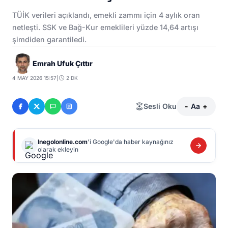
TÜİK verileri açıklandı, emekli zammı için 4 aylık oran
netleşti. SSK ve Bağ-Kur emeklileri yüzde 14,64 artışı
şimdiden garantiledi.
Emrah Ufuk Çıttır
4 MAY 2026 15:57
|
2 DK
Sesli Oku
-
Aa
+
Inegolonline.com
'i Google'da haber kaynağınız
olarak ekleyin