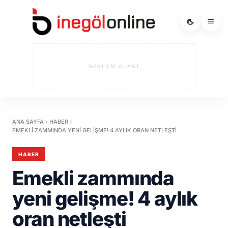
REKLAM ALANI
ANA SAYFA
HABER
EMEKLI ZAMMINDA YENI GELIŞME! 4 AYLIK ORAN NETLEŞTI
HABER
Emekli zammında
yeni gelişme! 4 aylık
oran netleşti