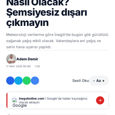
Nasıl Olacak?
Şemsiyesiz dışarı
çıkmayın
Meteoroloji verilerine göre İnegöl’de bugün gök gürültülü
sağanak yağış etkili olacak. Vatandaşlara ani yağış ve
serin hava uyarısı yapıldı.
Adem Demir
17 MAY 2026 09:36
|
1 DK
Sesli Oku
-
Aa
+
Inegolonline.com
'i Google'da haber kaynağınız
olarak ekleyin