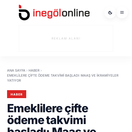
REKLAM ALANI
ANA SAYFA
HABER
EMEKLILERE ÇIFTE ÖDEME TAKVIMI BAŞLADI: MAAŞ VE IKRAMIYELER
YATIYOR
HABER
Emeklilere çifte
ödeme takvimi
başladı: Maaş ve