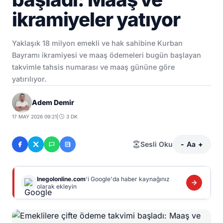
ikramiyeler yatıyor
Yaklaşık 18 milyon emekli ve hak sahibine Kurban
Bayramı ikramiyesi ve maaş ödemeleri bugün başlayan
takvimle tahsis numarası ve maaş gününe göre
yatırılıyor.
Adem Demir
17 MAY 2026 09:21
|
3 DK
Sesli Oku
-
Aa
+
Inegolonline.com
'i Google'da haber kaynağınız
olarak ekleyin