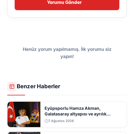
Yorumu Gönder
Henüz yorum yapılmamış. İlk yorumu siz
yapın!
Benzer Haberler
Eyüpsporlu Hamza Akman,
Galatasaray altyapısı ve ayrılık
sürecini anlattı
7 Ağustos 2026