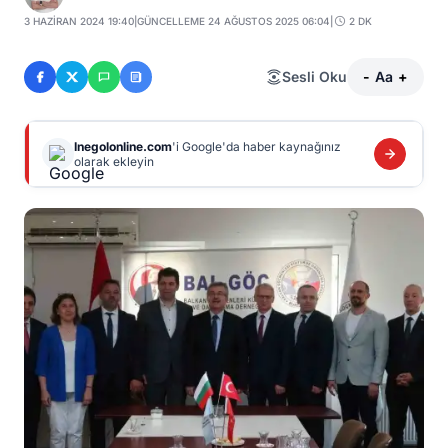
3 HAZIRAN 2024 19:40
|
GÜNCELLEME 24 AĞUSTOS 2025 06:04
|
2 DK
Sesli Oku
-
Aa
+
Inegolonline.com
'i Google'da haber kaynağınız
olarak ekleyin