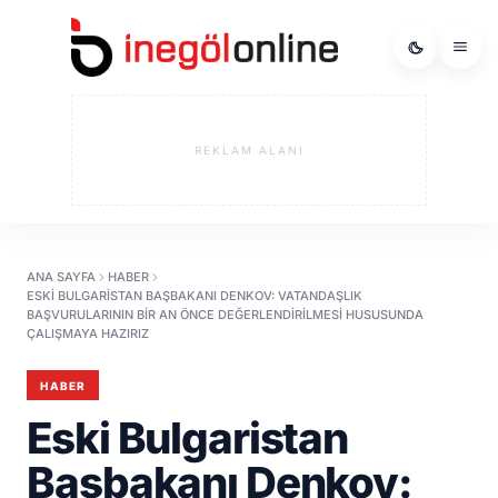
REKLAM ALANI
ANA SAYFA
HABER
ESKI BULGARISTAN BAŞBAKANI DENKOV: VATANDAŞLIK
BAŞVURULARININ BIR AN ÖNCE DEĞERLENDIRILMESI HUSUSUNDA
ÇALIŞMAYA HAZIRIZ
HABER
Eski Bulgaristan
Başbakanı Denkov: