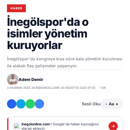
HABER
İnegölspor'da o
isimler yönetim
kuruyorlar
İnegölspor'da kongreye kısa süre kala yönetim kurulması
ile alakalı flaş gelişmeler yaşanıyor.
Adem Demir
3 HAZIRAN 2024 20:58
|
GÜNCELLEME 30 AĞUSTOS 2025 01:13
|
1 DK
Sesli Oku
-
Aa
+
Inegolonline.com
'i Google'da haber kaynağınız
olarak ekleyin