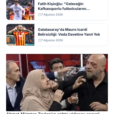
Fatih Kişioğlu: "Geleceğin
Kafkassporlu futbolcularını
seçmelerimize bekliyoruz"
7 Ağustos 2026
Galatasaray'da Mauro Icardi
Belirsizliği: Veda Davetine Yanıt Yok
7 Ağustos 2026