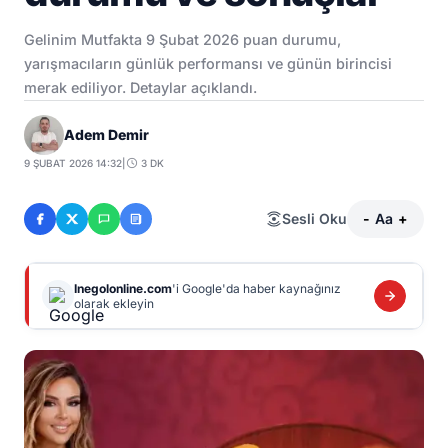
Gelinim Mutfakta 9 Şubat 2026 puan durumu,
yarışmacıların günlük performansı ve günün birincisi
merak ediliyor. Detaylar açıklandı.
Adem Demir
9 ŞUBAT 2026 14:32
|
3 DK
Sesli Oku
-
Aa
+
Inegolonline.com
'i Google'da haber kaynağınız
olarak ekleyin