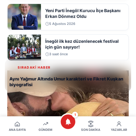
Yeni Parti İnegöl Kurucu İlçe Başkanı
Erkan Dönmez Oldu
5 Ağustos 2026
İnegöl ilk kez düzenlenecek festival
için gün sayıyor!
3 saat önce
SIRADAKİ HABER
Aynı Yağmur Altında Umur karakteri ve Fikret Kuşkan
biyografisi
1
ANA SAYFA
GÜNDEM
SON DAKIKA
YAZARLAR