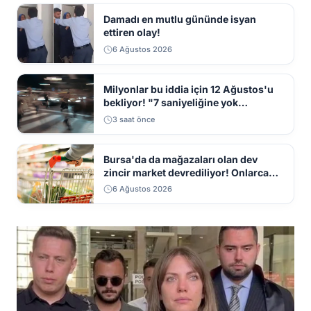
Damadı en mutlu gününde isyan
ettiren olay!
6 Ağustos 2026
Milyonlar bu iddia için 12 Ağustos'u
bekliyor! "7 saniyeliğine yok
kaybolacak"
3 saat önce
Bursa'da da mağazaları olan dev
zincir market devrediliyor! Onlarca
mağaza kapatılacak
6 Ağustos 2026