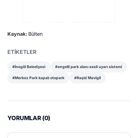
Kaynak:
Bülten
ETİKETLER
#İnegöl Belediyesi
#engelli park alanı sesli uyarı sistemi
#Merkez Park kapalı otopark
#Raşid Mavigil
YORUMLAR (
0
)