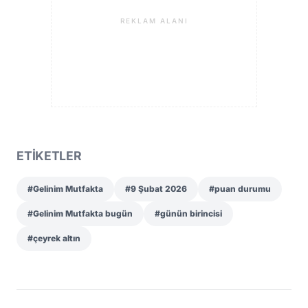
REKLAM ALANI
ETİKETLER
#Gelinim Mutfakta
#9 Şubat 2026
#puan durumu
#Gelinim Mutfakta bugün
#günün birincisi
#çeyrek altın