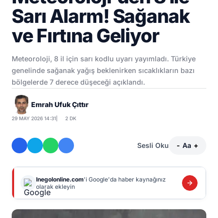
Sarı Alarm! Sağanak
ve Fırtına Geliyor
Meteoroloji, 8 il için sarı kodlu uyarı yayımladı. Türkiye
genelinde sağanak yağış beklenirken sıcaklıkların bazı
bölgelerde 7 derece düşeceği açıklandı.
Emrah Ufuk Çıttır
29 MAY 2026 14:31
|
2 DK
Sesli Oku
-
Aa
+
Inegolonline.com
'i Google'da haber kaynağınız
olarak ekleyin