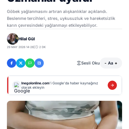
Göbek yağlanmasını artıran alışkanlıklar açıklandı.
Beslenme tercihleri, stres, uykusuzluk ve hareketsizlik
karın çevresindeki yağlanmayı etkileyebiliyor.
Hilal Gül
29 MAY 2026 14:28
|
2 DK
Sesli Oku
-
Aa
+
Inegolonline.com
'i Google'da haber kaynağınız
olarak ekleyin