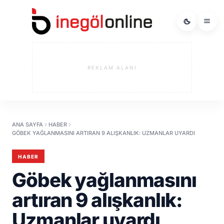
REKLAM ALANI
ANA SAYFA
HABER
GÖBEK YAĞLANMASINI ARTIRAN 9 ALIŞKANLIK: UZMANLAR UYARDI
HABER
Göbek yağlanmasını
artıran 9 alışkanlık:
Uzmanlar uyardı