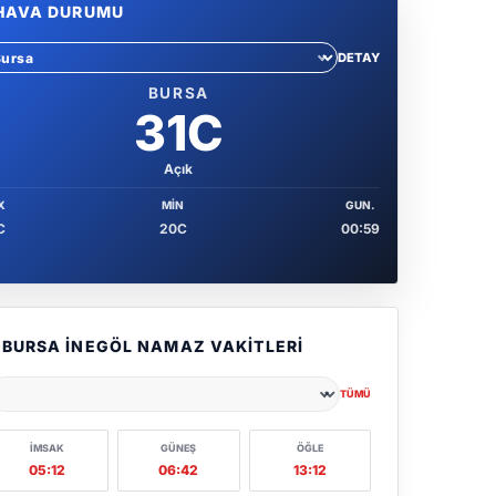
HAVA DURUMU
DETAY
hir sec
BURSA
31C
Açık
X
MIN
GUN.
C
20C
00:59
BURSA İNEGÖL NAMAZ VAKITLERI
TÜMÜ
ehir seçin
İMSAK
GÜNEŞ
ÖĞLE
05:12
06:42
13:12