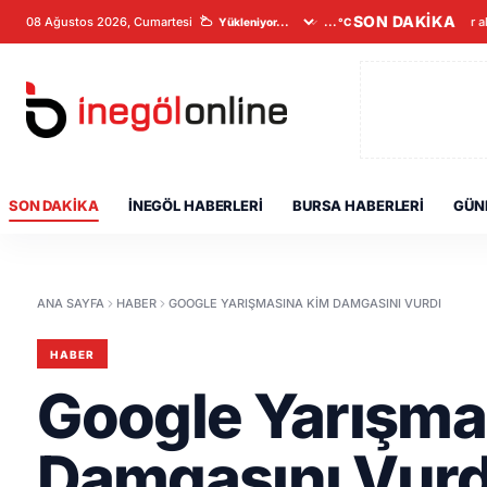
SON DAKİKA
08 Ağustos 2026, Cumartesi
Veriler a
...°C
SON DAKIKA
İNEGÖL HABERLERI
BURSA HABERLERI
GÜN
ANA SAYFA
HABER
GOOGLE YARIŞMASINA KIM DAMGASINI VURDI
HABER
Google Yarışma
Damgasını Vurd