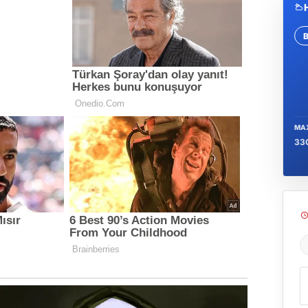
Se
MA
33
Ş