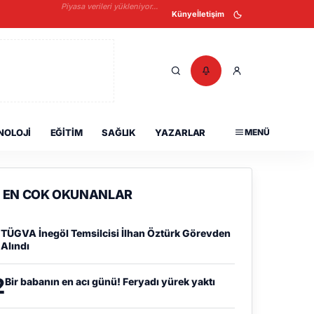
Piyasa verileri yükleniyor...
Künye
İletişim
NOLOJI
EĞITIM
SAĞLIK
YAZARLAR
MENÜ
EN COK OKUNANLAR
1
TÜGVA İnegöl Temsilcisi İlhan Öztürk Görevden
Alındı
2
Bir babanın en acı günü! Feryadı yürek yaktı