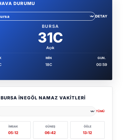
HAVA DURUMU
DETAY
hir sec
BURSA
31C
Açık
X
MIN
GUN.
C
18C
00:59
BURSA İNEGÖL NAMAZ VAKITLERI
TÜMÜ
ehir seçin
İMSAK
GÜNEŞ
ÖĞLE
05:12
06:42
13:12