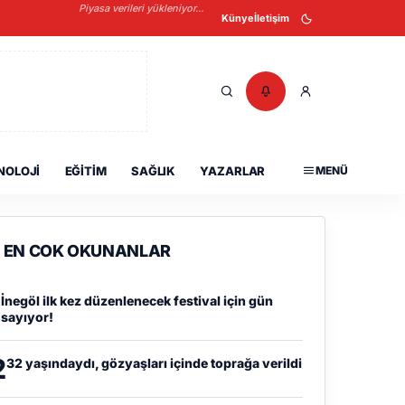
Piyasa verileri yükleniyor...
Künye
İletişim
NOLOJI
EĞITIM
SAĞLIK
YAZARLAR
MENÜ
EN COK OKUNANLAR
1
İnegöl ilk kez düzenlenecek festival için gün
sayıyor!
2
32 yaşındaydı, gözyaşları içinde toprağa verildi