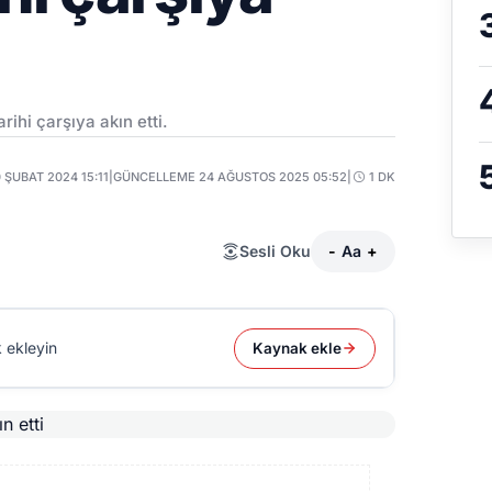
rihi çarşıya akın etti.
0 ŞUBAT 2024 15:11
|
GÜNCELLEME 24 AĞUSTOS 2025 05:52
|
1 DK
Sesli Oku
-
Aa
+
 ekleyin
Kaynak ekle