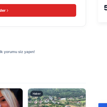
der
lk yorumu siz yapın!
Haber