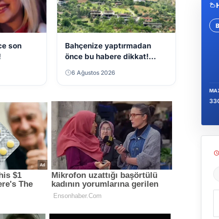
Se
ce son
Bahçenize yaptırmadan
!
önce bu habere dikkat!
Şartlar değişti
6 Ağustos 2026
MA
33
Ş