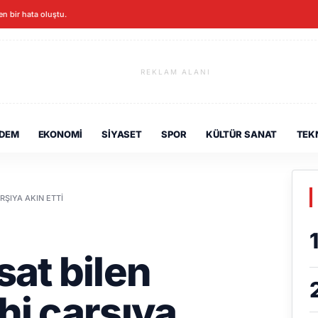
en bir hata oluştu.
REKLAM ALANI
DEM
EKONOMI
SIYASET
SPOR
KÜLTÜR SANAT
TEK
RŞIYA AKIN ETTI
sat bilen
hi çarşıya