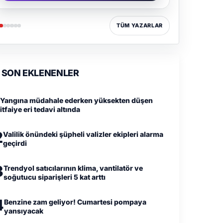
TÜM YAZARLAR
SON EKLENENLER
Yangına müdahale ederken yüksekten düşen
itfaiye eri tedavi altında
2
Valilik önündeki şüpheli valizler ekipleri alarma
geçirdi
3
Trendyol satıcılarının klima, vantilatör ve
soğutucu siparişleri 5 kat arttı
4
Benzine zam geliyor! Cumartesi pompaya
yansıyacak