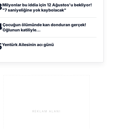
3
Milyonlar bu iddia için 12 Ağustos'u bekliyor!
"7 saniyeliğine yok kaybolacak"
4
Çocuğun ölümünde kan donduran gerçek!
Oğlunun katiliyle...
5
Yentürk Ailesinin acı günü
REKLAM ALANI