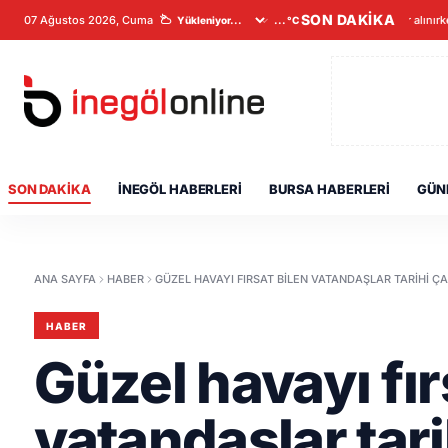
SON DAKİKA
07 Ağustos 2026, Cuma
Veriler alınırk
...°C
SON DAKIKA
İNEGÖL HABERLERI
BURSA HABERLERI
GÜN
ANA SAYFA
HABER
GÜZEL HAVAYI FIRSAT BILEN VATANDAŞLAR TARIHI ÇA
HABER
Güzel havayı fır
vatandaşlar tari