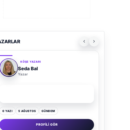
AZARLAR
KÖŞE YAZARI
Adem Demir
Yazar
SON YAZI
Kültür Kazansın, Gürültü Kaybetsin
0 YAZI
16 TEMMUZ
GÜNDEM
PROFILI GÖR