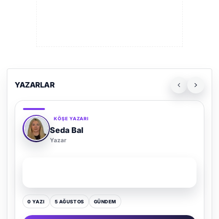
YAZARLAR
KÖŞE YAZARI
Adem Demir
Yazar
SON YAZI
Kültür Kazansın, Gürültü Kaybetsin
0 YAZI
16 TEMMUZ
GÜNDEM