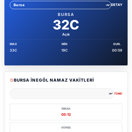
DETAY
Sehir sec
BURSA
32C
Açık
MAX
MIN
GUN.
33C
19C
00:59
BURSA İNEGÖL NAMAZ VAKITLERI
TÜMÜ
Şehir seçin
İMSAK
05:12
GÜNEŞ