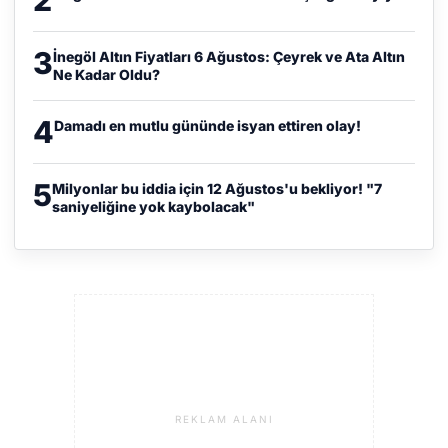
3
İnegöl Altın Fiyatları 6 Ağustos: Çeyrek ve Ata Altın
Ne Kadar Oldu?
4
Damadı en mutlu gününde isyan ettiren olay!
5
Milyonlar bu iddia için 12 Ağustos'u bekliyor! "7
saniyeliğine yok kaybolacak"
REKLAM ALANI