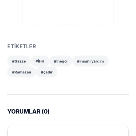
ETİKETLER
#Gazze
#İHH
#İnegöl
#insani yardım
#Ramazan
#çadır
YORUMLAR (
0
)