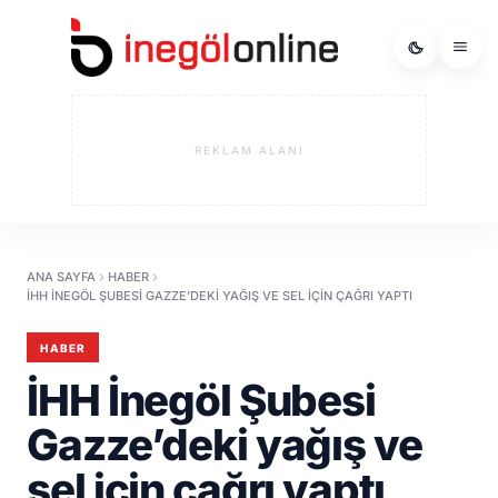
REKLAM ALANI
ANA SAYFA
HABER
İHH İNEGÖL ŞUBESI GAZZE’DEKI YAĞIŞ VE SEL IÇIN ÇAĞRI YAPTI
HABER
İHH İnegöl Şubesi
Gazze’deki yağış ve
sel için çağrı yaptı