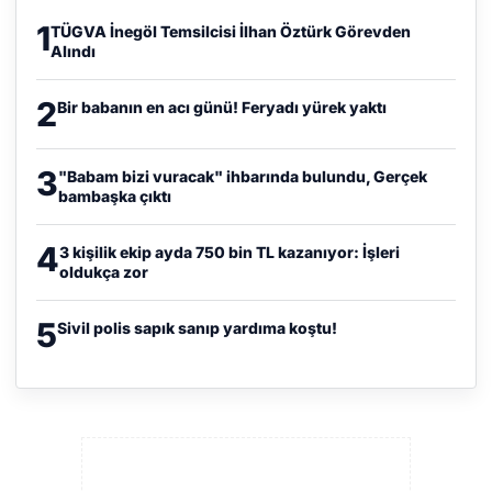
1
TÜGVA İnegöl Temsilcisi İlhan Öztürk Görevden
Alındı
2
Bir babanın en acı günü! Feryadı yürek yaktı
3
"Babam bizi vuracak" ihbarında bulundu, Gerçek
bambaşka çıktı
4
3 kişilik ekip ayda 750 bin TL kazanıyor: İşleri
oldukça zor
5
Sivil polis sapık sanıp yardıma koştu!