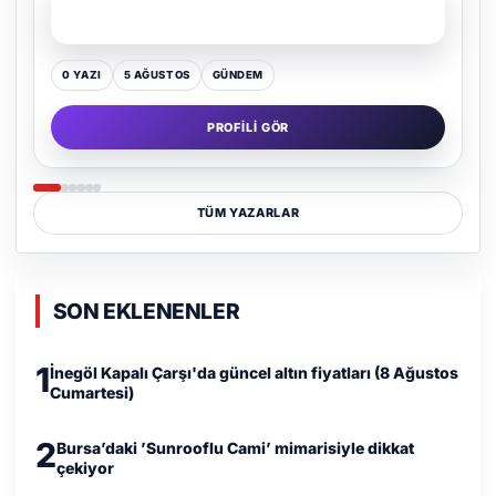
Kültür Kazansın, Gürültü Kaybetsin
0 YAZI
16 TEMMUZ
GÜNDEM
PROFILI GÖR
TÜM YAZARLAR
SON EKLENENLER
1
İnegöl Kapalı Çarşı'da güncel altın fiyatları (8 Ağustos
Cumartesi)
2
Bursa’daki ’Sunrooflu Cami’ mimarisiyle dikkat
çekiyor