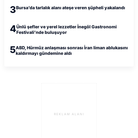
3
Bursa’da tarlalık alanı ateşe veren şüpheli yakalandı
4
Ünlü şefler ve yerel lezzetler İnegöl Gastronomi
Festivali’nde buluşuyor
5
ABD, Hürmüz anlaşması sonrası İran liman ablukasını
kaldırmayı gündemine aldı
REKLAM ALANI