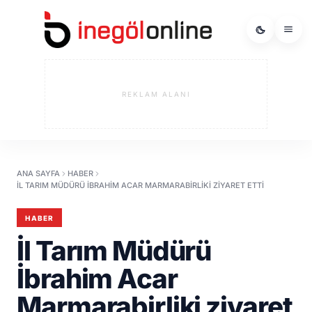
REKLAM ALANI
ANA SAYFA
HABER
İL TARIM MÜDÜRÜ İBRAHIM ACAR MARMARABIRLIKI ZIYARET ETTI
HABER
İl Tarım Müdürü
İbrahim Acar
Marmarabirliki ziyaret