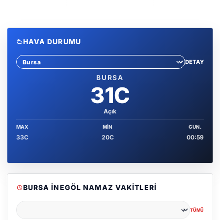
HAVA DURUMU
DETAY
Sehir sec
BURSA
31C
Açık
MAX
MIN
GUN.
33C
20C
00:59
BURSA İNEGÖL NAMAZ VAKITLERI
TÜMÜ
Şehir seçin