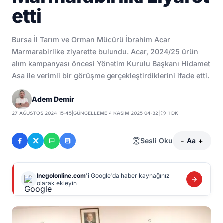
etti
Bursa İl Tarım ve Orman Müdürü İbrahim Acar
Marmarabirlike ziyarette bulundu. Acar, 2024/25 ürün
alım kampanyası öncesi Yönetim Kurulu Başkanı Hidamet
Asa ile verimli bir görüşme gerçekleştirdiklerini ifade etti.
Adem Demir
27 AĞUSTOS 2024 15:45
|
GÜNCELLEME 4 KASIM 2025 04:32
|
1 DK
Sesli Oku
-
Aa
+
Inegolonline.com
'i Google'da haber kaynağınız
olarak ekleyin