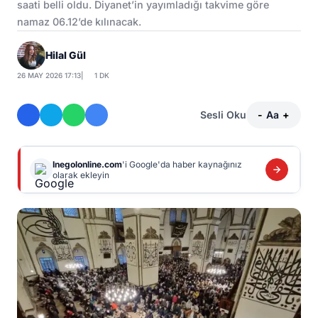
saati belli oldu. Diyanet’in yayımladığı takvime göre
namaz 06.12’de kılınacak.
Hilal Gül
26 MAY 2026 17:13
|
1 DK
Sesli Oku
-
Aa
+
Inegolonline.com
'i Google'da haber kaynağınız
olarak ekleyin