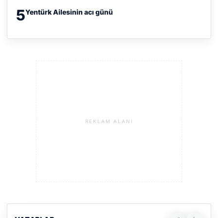
5
Yentürk Ailesinin acı günü
REKLAM ALANI