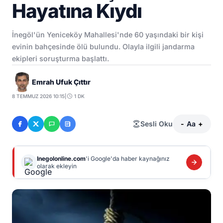
Hayatına Kıydı
İnegöl'ün Yeniceköy Mahallesi'nde 60 yaşındaki bir kişi
evinin bahçesinde ölü bulundu. Olayla ilgili jandarma
ekipleri soruşturma başlattı.
Emrah Ufuk Çıttır
8 TEMMUZ 2026 10:15
|
1 DK
Sesli Oku
-
Aa
+
Inegolonline.com
'i Google'da haber kaynağınız
olarak ekleyin