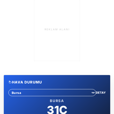
REKLAM ALANI
HAVA DURUMU
DETAY
Sehir sec
BURSA
31C