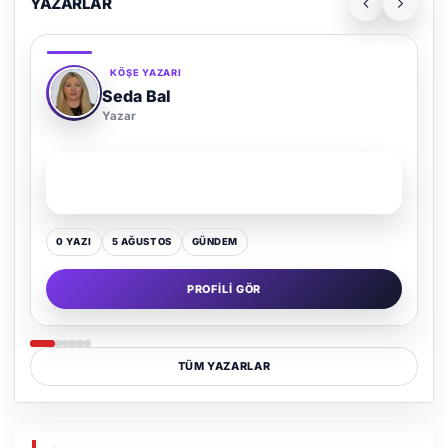
YAZARLAR
KÖŞE YAZARI
Seda Bal
Yazar
SON YAZI
Yaz Gelince Yol Neden Hep Memlekete Düşer?
0 YAZI
5 AĞUSTOS
GÜNDEM
PROFILI GÖR
TÜM YAZARLAR