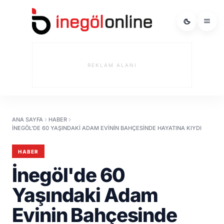
REKLAM ALANI
ANA SAYFA
HABER
İNEGÖL'DE 60 YAŞINDAKI ADAM EVININ BAHÇESINDE HAYATINA KIYDI
HABER
İnegöl'de 60
Yaşındaki Adam
Evinin Bahçesinde