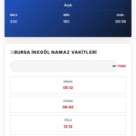
Açık
MAX
MIN
GUN.
33C
18C
00:59
BURSA İNEGÖL NAMAZ VAKITLERI
TÜMÜ
Şehir seçin
İMSAK
05:12
GÜNEŞ
06:42
ÖĞLE
13:12