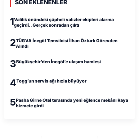
SON EKLENENLER
1
Valilik önündeki şüpheli valizler ekipleri alarma
geçirdi.. Gerçek sonradan çıktı
2
TÜGVA İnegöl Temsilcisi İlhan Öztürk Görevden
Alındı
3
Büyükşehir’den İnegöl’e ulaşım hamlesi
4
Togg’un servis ağı hızla büyüyor
5
Pasha Girne Otel terasında yeni eğlence mekânı Raya
hizmete girdi