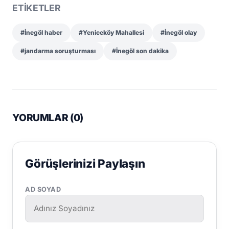
ETİKETLER
#İnegöl haber
#Yeniceköy Mahallesi
#İnegöl olay
#jandarma soruşturması
#İnegöl son dakika
YORUMLAR (
0
)
Görüşlerinizi Paylaşın
AD SOYAD