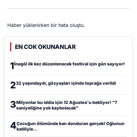
Haber yüklenirken bir hata oluştu.
EN COK OKUNANLAR
1
İnegöl ilk kez düzenlenecek festival için gün sayıyor!
2
32 yaşındaydı, gözyaşları içinde toprağa verildi
3
Milyonlar bu iddia için 12 Ağustos'u bekliyor! "7
saniyeliğine yok kaybolacak"
4
Çocuğun ölümünde kan donduran gerçek! Oğlunun
katiliyle...