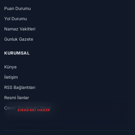
Puan Durumu
Yol Durumu
Namaz Vakitleri
Gunluk Gazete
KURUMSAL
Künye
İletişim
RSS Bağlantıları
Resmi İlanlar
Çerez Tercihlerini Yönet
SIRADAKİ HABER
Lastiği patlayan yolcu otobüsünde can pazarı: Muavin
kopan kapıdan aşağı uçtu