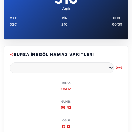
Açık
MAX
MIN
GUN.
32C
21C
00:59
BURSA İNEGÖL NAMAZ VAKITLERI
TÜMÜ
Şehir seçin
İMSAK
05:12
GÜNEŞ
06:42
ÖĞLE
13:12