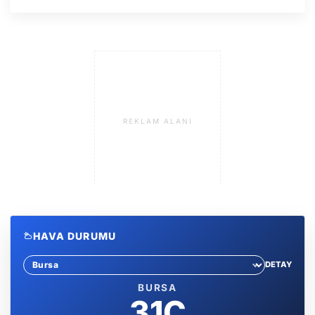
REKLAM ALANI
HAVA DURUMU
DETAY
Sehir sec
BURSA
31C