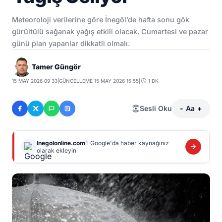
Meteoroloji verilerine göre İnegöl’de hafta sonu gök
gürültülü sağanak yağış etkili olacak. Cumartesi ve pazar
günü plan yapanlar dikkatli olmalı.
Tamer Güngör
15 MAY 2026 09:33
|
GÜNCELLEME 15 MAY 2026 15:55
|
1 DK
Sesli Oku
-
Aa
+
Inegolonline.com
'i Google'da haber kaynağınız
olarak ekleyin