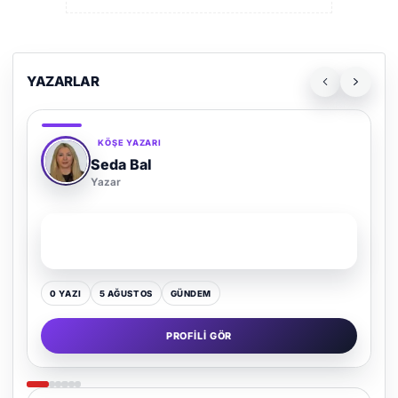
YAZARLAR
KÖŞE YAZARI
Adem Demir
Yazar
SON YAZI
Kültür Kazansın, Gürültü Kaybetsin
0 YAZI
16 TEMMUZ
GÜNDEM
PROFILI GÖR