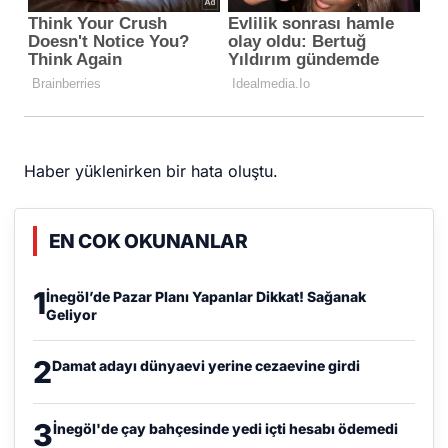
Haber yüklenirken bir hata oluştu.
EN COK OKUNANLAR
1
İnegöl’de Pazar Planı Yapanlar Dikkat! Sağanak
Geliyor
2
Damat adayı dünyaevi yerine cezaevine girdi
3
İnegöl'de çay bahçesinde yedi içti hesabı ödemedi