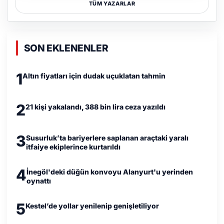
TÜM YAZARLAR
SON EKLENENLER
1
Altın fiyatları için dudak uçuklatan tahmin
2
21 kişi yakalandı, 388 bin lira ceza yazıldı
3
Susurluk’ta bariyerlere saplanan araçtaki yaralı
itfaiye ekiplerince kurtarıldı
4
İnegöl'deki düğün konvoyu Alanyurt'u yerinden
oynattı
5
Kestel’de yollar yenilenip genişletiliyor