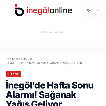
REKLAM ALANI
ANA SAYFA
HABER
İNEGÖL’DE HAFTA SONU ALARMI! SAĞANAK YAĞIŞ GELIYOR
HABER
İnegöl’de Hafta Sonu
Alarmı! Sağanak
Yağış Geliyor