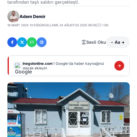
tarafından taşlı saldırı gerçekleşti.
Adem Demir
18 MART 2024 13:51
|
GÜNCELLEME 24 AĞUSTOS 2025 06:05
|
1 DK
Sesli Oku
-
Aa
+
Inegolonline.com
'i Google'da haber kaynağınız
olarak ekleyin