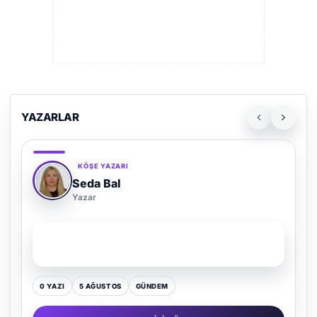
YAZARLAR
KÖŞE YAZARI
Adem Demir
Yazar
SON YAZI
Kültür Kazansın, Gürültü Kaybetsin
0 YAZI
16 TEMMUZ
GÜNDEM