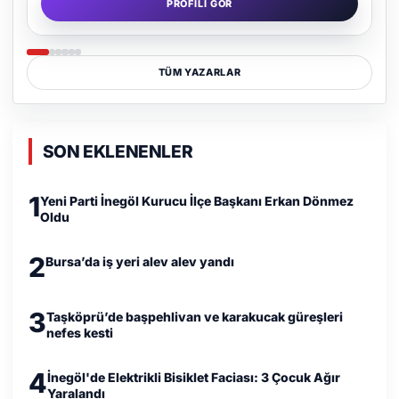
PROFILI GÖR
TÜM YAZARLAR
SON EKLENENLER
1
Yeni Parti İnegöl Kurucu İlçe Başkanı Erkan Dönmez
Oldu
2
Bursa’da iş yeri alev alev yandı
3
Taşköprü’de başpehlivan ve karakucak güreşleri
nefes kesti
4
İnegöl'de Elektrikli Bisiklet Faciası: 3 Çocuk Ağır
Yaralandı