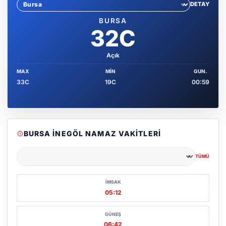
DETAY
Sehir sec
BURSA
32C
Açık
MAX
MIN
GUN.
33C
19C
00:59
BURSA İNEGÖL NAMAZ VAKITLERI
TÜMÜ
Şehir seçin
İMSAK
05:12
GÜNEŞ
06:42