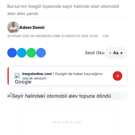
Bursa’nın İnegöl ilçesinde seyir halinde olan otomobil
alev alev yandı.
Adem Demir
20 NISAN 2025 00:46
|
GÜNCELLEME 23 AĞUSTOS 2025 22:01
|
1 DK
Sesli Oku
-
Aa
+
Inegolonline.com
'i Google'da haber kaynağınız
olarak ekleyin
REKLAM ALANI