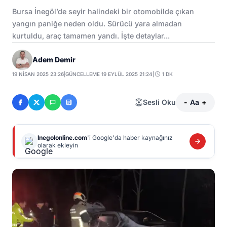
Bursa İnegöl’de seyir halindeki bir otomobilde çıkan
yangın paniğe neden oldu. Sürücü yara almadan
kurtuldu, araç tamamen yandı. İşte detaylar...
Adem Demir
19 NISAN 2025 23:26
|
GÜNCELLEME 19 EYLÜL 2025 21:24
|
1 DK
Sesli Oku
-
Aa
+
Inegolonline.com
'i Google'da haber kaynağınız
olarak ekleyin