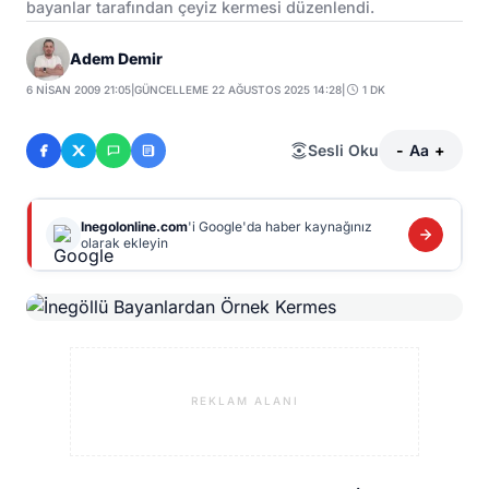
bayanlar tarafından çeyiz kermesi düzenlendi.
Adem Demir
6 NISAN 2009 21:05
|
GÜNCELLEME 22 AĞUSTOS 2025 14:28
|
1 DK
Sesli Oku
-
Aa
+
Inegolonline.com
'i Google'da haber kaynağınız
olarak ekleyin
REKLAM ALANI