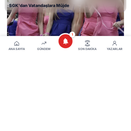
SGK'dan Vatandaşlara Müjde
1
ANA SAYFA
GÜNDEM
SON DAKIKA
YAZARLAR