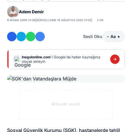
Adem Demir
6 NISAN 2009 21:08
|
GÜNCELLEME 19 AĞUSTOS 2025 21:02
|
2 DK
Sesli Oku
-
Aa
+
Inegolonline.com
'i Google'da haber kaynağınız
olarak ekleyin
REKLAM ALANI
Sosyal Güvenlik Kurumu (SGK), hastanelerde tahlil