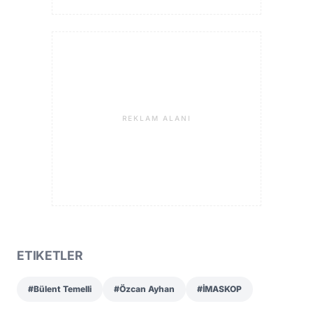
REKLAM ALANI
ETIKETLER
#Bülent Temelli
#Özcan Ayhan
#İMASKOP