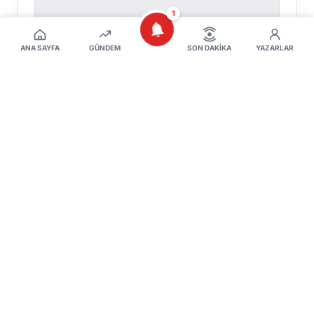
1
ANA SAYFA
GÜNDEM
SON DAKIKA
YAZARLAR
Yorumu Gönder
Henüz yorum yapılmamış. İlk yorumu siz
yapın!
Benzer Haberler