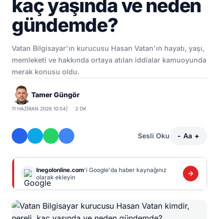
kaç yaşında ve neden
gündemde?
Vatan Bilgisayar'ın kurucusu Hasan Vatan'ın hayatı, yaşı,
memleketi ve hakkında ortaya atılan iddialar kamuoyunda
merak konusu oldu.
Tamer Güngör
11 HAZIRAN 2026 10:54
|
2 DK
Sesli Oku
-
Aa
+
Inegolonline.com
'i Google'da haber kaynağınız
olarak ekleyin