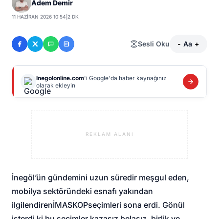
Adem Demir
11 HAZIRAN 2026 10:54
|
2 DK
Sesli Oku
-
Aa
+
Inegolonline.com
'i Google'da haber kaynağınız
olarak ekleyin
REKLAM ALANI
İnegöl’ün gündemini uzun süredir meşgul eden,
mobilya sektöründeki esnafı yakından
ilgilendiren
İMASKOP
seçimleri sona erdi. Gönül
isterdi ki bu seçimler kazasız belasız, birlik ve