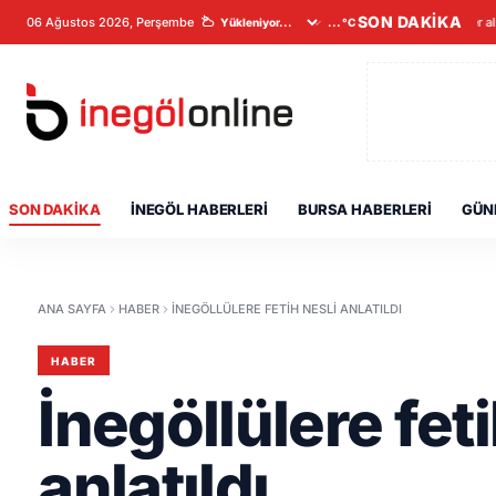
SON DAKİKA
06 Ağustos 2026, Perşembe
Veriler al
...°C
SON DAKIKA
İNEGÖL HABERLERI
BURSA HABERLERI
GÜN
ANA SAYFA
HABER
İNEGÖLLÜLERE FETIH NESLI ANLATILDI
HABER
İnegöllülere feti
anlatıldı