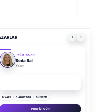
AZARLAR
KÖŞE YAZARI
Seda Bal
Yazar
SON YAZI
Yaz Gelince Yol Neden Hep Memlekete Düşer?
0 YAZI
5 AĞUSTOS
GÜNDEM
PROFILI GÖR