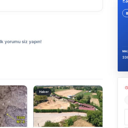
Se
lk yorumu siz yapın!
MA
33
Haber
Ş