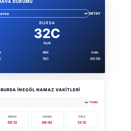
HAVA DURUMU
DETAY
hir sec
BURSA
32C
Açık
X
MIN
GUN.
C
19C
00:59
BURSA İNEGÖL NAMAZ VAKITLERI
TÜMÜ
ehir seçin
İMSAK
GÜNEŞ
ÖĞLE
05:12
06:42
13:12