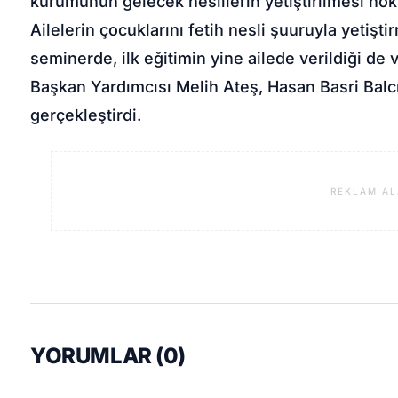
kurumunun gelecek nesillerin yetiştirilmesi nok
Ailelerin çocuklarını fetih nesli şuuruyla yetişt
seminerde, ilk eğitimin yine ailede verildiği d
Başkan Yardımcısı Melih Ateş, Hasan Basri Balc
gerçekleştirdi.
REKLAM AL
YORUMLAR (
0
)