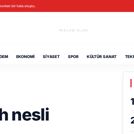
ınırken bir hata oluştu.
REKLAM ALANI
DEM
EKONOMI
SIYASET
SPOR
KÜLTÜR SANAT
TEK
h nesli