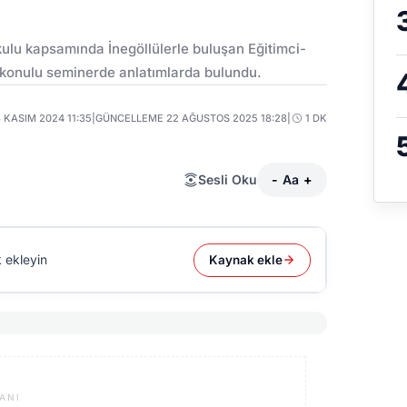
Okulu kapsamında İnegöllülerle buluşan Eğitimci-
i” konulu seminerde anlatımlarda bulundu.
 KASIM 2024 11:35
|
GÜNCELLEME 22 AĞUSTOS 2025 18:28
|
1 DK
Sesli Oku
-
Aa
+
 ekleyin
Kaynak ekle
ANI