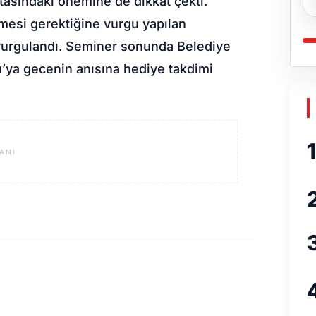
tasındaki önemine de dikkat çekti.
irmesi gerektiğine vurgu yapılan
e vurgulandı. Seminer sonunda Belediye
ı’ya gecenin anısına hediye takdimi
1
ANI