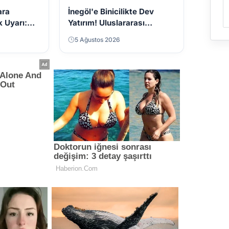
ara
İnegöl'e Binicilikte Dev
k Uyarı:
Yatırım! Uluslararası
 Dikkat
Standartlarda Yeni Tesis
5 Ağustos 2026
Geliyor