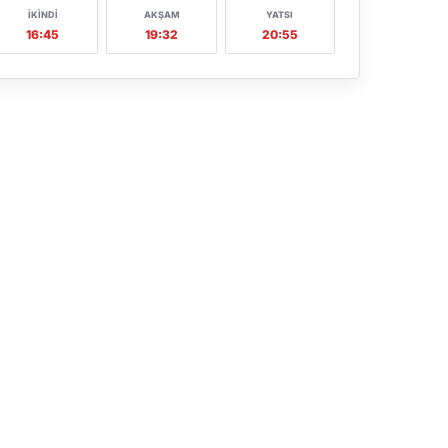
İKINDI
AKŞAM
YATSI
16:45
19:32
20:55