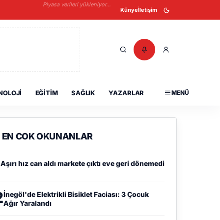
Piyasa verileri yükleniyor...
Künye
İletişim
NOLOJI
EĞITIM
SAĞLIK
YAZARLAR
MENÜ
EN COK OKUNANLAR
1
Aşırı hız can aldı markete çıktı eve geri dönemedi
2
İnegöl'de Elektrikli Bisiklet Faciası: 3 Çocuk
Ağır Yaralandı