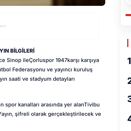
ANI
N BİLGİLERİ
1
e Sinop ile
Çorluspor 1947
karşı karşıya
Futbol Federasyonu ve yayıncı kuruluş
ayın saati ve stadyum detayları
un spor kanalları arasında yer alan
Tivibu
ayın, şifreli olarak gerçekleştirilecek ve