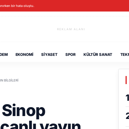
ınırken bir hata oluştu.
REKLAM ALANI
DEM
EKONOMI
SIYASET
SPOR
KÜLTÜR SANAT
TEK
 BILGILERI
Sinop
canlı yayın