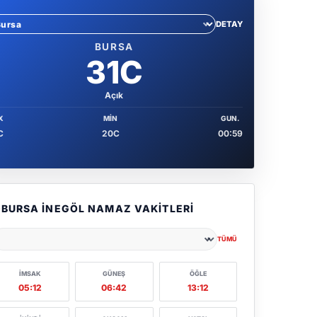
DETAY
hir sec
BURSA
31C
Açık
X
MIN
GUN.
C
20C
00:59
BURSA İNEGÖL NAMAZ VAKITLERI
TÜMÜ
ehir seçin
İMSAK
GÜNEŞ
ÖĞLE
05:12
06:42
13:12