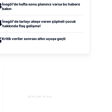
3
İnegöl’de hafta sonu planınız varsa bu habere
bakın
4
İnegöl'de tarlayı ateşe veren şüpheli çocuk
hakkında flaş gelişme!
5
Kritik veriler sonrası altın uçuşa geçti
REKLAM ALANI