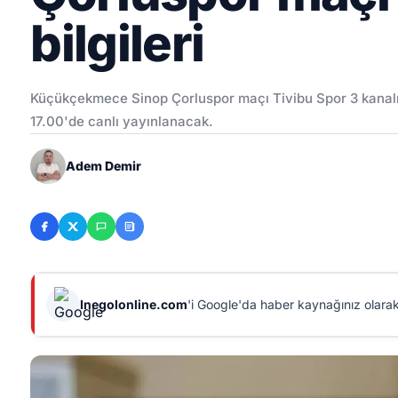
bilgileri
Küçükçekmece Sinop Çorluspor maçı Tivibu Spor 3 kanalı
17.00'de canlı yayınlanacak.
Adem Demir
Inegolonline.com
'i Google'da haber kaynağınız olarak