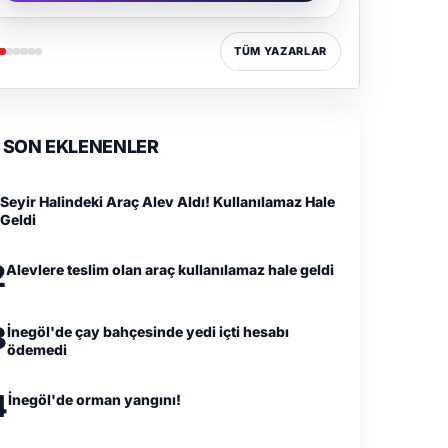
TÜM YAZARLAR
SON EKLENENLER
Seyir Halindeki Araç Alev Aldı! Kullanılamaz Hale
Geldi
2
Alevlere teslim olan araç kullanılamaz hale geldi
3
İnegöl'de çay bahçesinde yedi içti hesabı
ödemedi
4
İnegöl'de orman yangını!