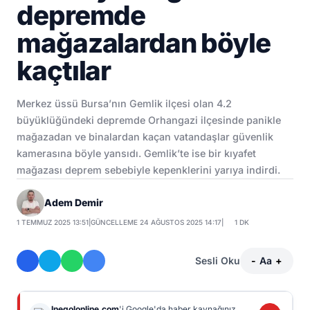
depremde
mağazalardan böyle
kaçtılar
Merkez üssü Bursa’nın Gemlik ilçesi olan 4.2
büyüklüğündeki depremde Orhangazi ilçesinde panikle
mağazadan ve binalardan kaçan vatandaşlar güvenlik
kamerasına böyle yansıdı. Gemlik’te ise bir kıyafet
mağazası deprem sebebiyle kepenklerini yarıya indirdi.
Adem Demir
1 TEMMUZ 2025 13:51
|
GÜNCELLEME 24 AĞUSTOS 2025 14:17
|
1 DK
Sesli Oku
-
Aa
+
Inegolonline.com
'i Google'da haber kaynağınız