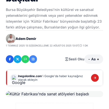
Bursa Büyükşehir Belediyesi’nin kültürel ve sanatsal
yeteneklerini geliştirmek veya yeni yetenekler edinmek
isteyenler için ‘Kültür Fabrikası’ bünyesinde başlattığı 23
farklı atölye çalışması, Bursalılardan yoğun ilgi görüyor.
Adem Demir
1 TEMMUZ 2025 13:32
|
GÜNCELLEME 22 AĞUSTOS 2025 13:07
|
1 DK
Sesli Oku
-
Aa
+
Inegolonline.com
'i Google'da haber kaynağınız
olarak ekleyin