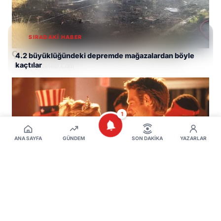
SIRADAKİ HABER
4.2 büyüklüğündeki depremde mağazalardan böyle
kaçtılar
1
ANA SAYFA
GÜNDEM
SON DAKIKA
YAZARLAR