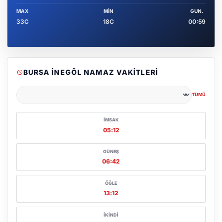
MAX
MIN
GUN.
33C
18C
00:59
BURSA İNEGÖL NAMAZ VAKITLERI
TÜMÜ
Şehir seçin
İMSAK
05:12
GÜNEŞ
06:42
ÖĞLE
13:12
İKINDI