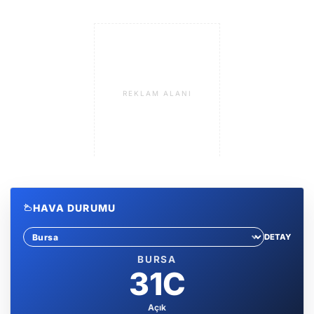
REKLAM ALANI
HAVA DURUMU
DETAY
Sehir sec
BURSA
31C
Açık