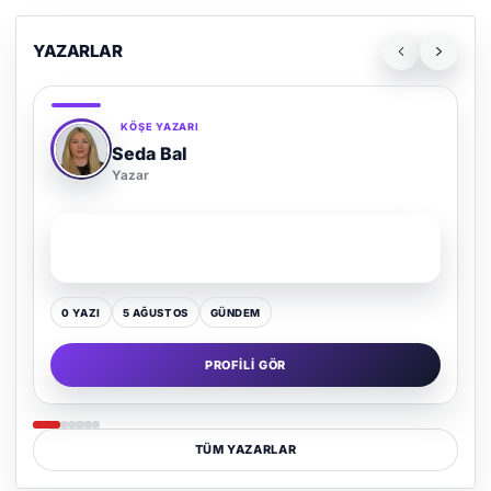
YAZARLAR
KÖŞE YAZARI
Adem Demir
Yazar
SON YAZI
Kültür Kazansın, Gürültü Kaybetsin
0 YAZI
16 TEMMUZ
GÜNDEM
PROFILI GÖR
TÜM YAZARLAR