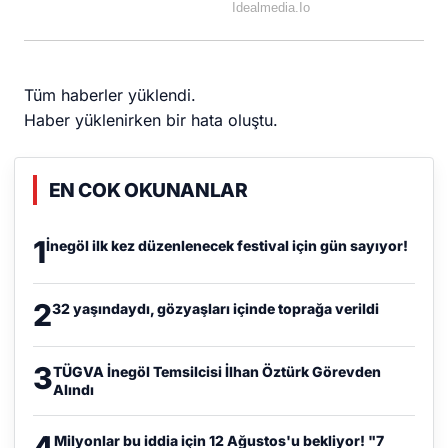
Tüm haberler yüklendi.
Haber yüklenirken bir hata oluştu.
EN COK OKUNANLAR
1
İnegöl ilk kez düzenlenecek festival için gün sayıyor!
2
32 yaşındaydı, gözyaşları içinde toprağa verildi
3
TÜGVA İnegöl Temsilcisi İlhan Öztürk Görevden
Alındı
4
Milyonlar bu iddia için 12 Ağustos'u bekliyor! "7