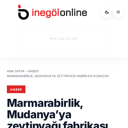
REKLAM ALANI
ANA SAYFA
HABER
MARMARABIRLIK, MUDANYA’YA ZEYTINYAĞI FABRIKASI KURACAK
HABER
Marmarabirlik,
Mudanya’ya
zeytinyağı fabrikası