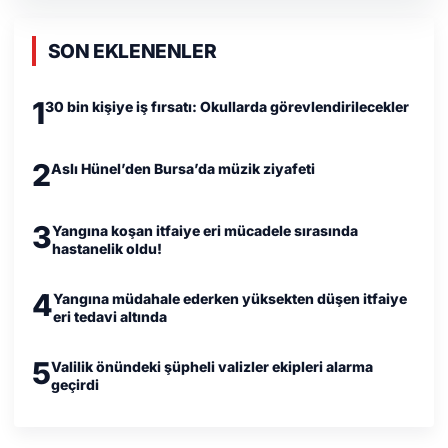
SON EKLENENLER
1
30 bin kişiye iş fırsatı: Okullarda görevlendirilecekler
2
Aslı Hünel’den Bursa’da müzik ziyafeti
3
Yangına koşan itfaiye eri mücadele sırasında
hastanelik oldu!
4
Yangına müdahale ederken yüksekten düşen itfaiye
eri tedavi altında
5
Valilik önündeki şüpheli valizler ekipleri alarma
geçirdi