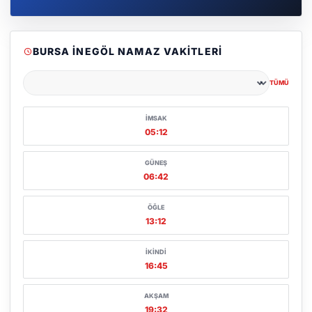
BURSA İNEGÖL NAMAZ VAKITLERI
TÜMÜ
Şehir seçin
İMSAK
05:12
GÜNEŞ
06:42
ÖĞLE
13:12
İKINDI
16:45
AKŞAM
19:32