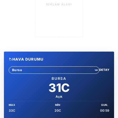
REKLAM ALANI
HAVA DURUMU
DETAY
Sehir sec
BURSA
31C
Açık
MAX
MIN
GUN.
33C
20C
00:59