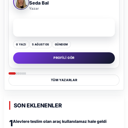
Adem Demir
Yazar
SON YAZI
Kültür Kazansın, Gürültü Kaybetsin
0 YAZI
16 TEMMUZ
GÜNDEM
PROFILI GÖR
TÜM YAZARLAR
SON EKLENENLER
1
Alevlere teslim olan araç kullanılamaz hale geldi