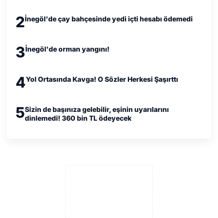
2
İnegöl'de çay bahçesinde yedi içti hesabı ödemedi
3
İnegöl'de orman yangını!
4
Yol Ortasında Kavga! O Sözler Herkesi Şaşırttı
5
Sizin de başınıza gelebilir, eşinin uyarılarını
dinlemedi! 360 bin TL ödeyecek