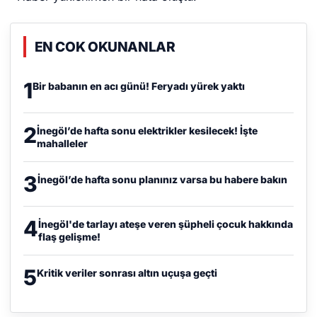
EN COK OKUNANLAR
1
Bir babanın en acı günü! Feryadı yürek yaktı
2
İnegöl’de hafta sonu elektrikler kesilecek! İşte
mahalleler
3
İnegöl’de hafta sonu planınız varsa bu habere bakın
4
İnegöl'de tarlayı ateşe veren şüpheli çocuk hakkında
flaş gelişme!
5
Kritik veriler sonrası altın uçuşa geçti