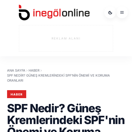
REKLAM ALANI
ANA SAYFA
HABER
SPF NEDIR? GÜNEŞ KREMLERINDEKI SPF'NIN ÖNEMI VE KORUMA
ORANLARI
HABER
SPF Nedir? Güneş
Kremlerindeki SPF'nin
Önemi ve Koruma