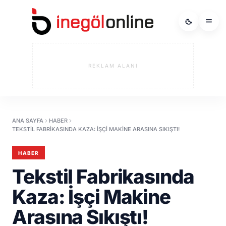
REKLAM ALANI
ANA SAYFA
HABER
TEKSTIL FABRIKASINDA KAZA: İŞÇI MAKINE ARASINA SIKIŞTI!
HABER
Tekstil Fabrikasında
Kaza: İşçi Makine
Arasına Sıkıştı!