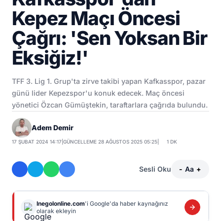
Kepez Maçı Öncesi
Çağrı: 'Sen Yoksan Bir
Eksiğiz!'
TFF 3. Lig 1. Grup'ta zirve takibi yapan Kafkasspor, pazar
günü lider Kepezspor'u konuk edecek. Maç öncesi
yönetici Özcan Gümüştekin, taraftarlara çağrıda bulundu.
Adem Demir
17 ŞUBAT 2024 14:17
|
GÜNCELLEME 28 AĞUSTOS 2025 05:25
|
1 DK
Sesli Oku
-
Aa
+
Inegolonline.com
'i Google'da haber kaynağınız
olarak ekleyin