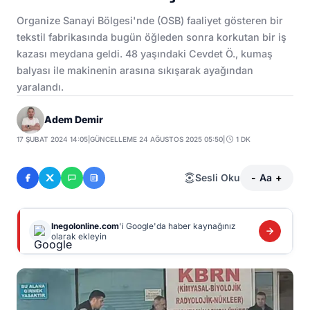
Organize Sanayi Bölgesi'nde (OSB) faaliyet gösteren bir
tekstil fabrikasında bugün öğleden sonra korkutan bir iş
kazası meydana geldi. 48 yaşındaki Cevdet Ö., kumaş
balyası ile makinenin arasına sıkışarak ayağından
yaralandı.
Adem Demir
17 ŞUBAT 2024 14:05
|
GÜNCELLEME 24 AĞUSTOS 2025 05:50
|
1 DK
Sesli Oku
-
Aa
+
Inegolonline.com
'i Google'da haber kaynağınız
olarak ekleyin