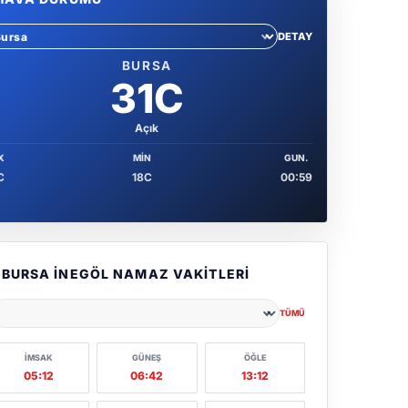
DETAY
hir sec
BURSA
31C
Açık
X
MIN
GUN.
C
18C
00:59
BURSA İNEGÖL NAMAZ VAKITLERI
TÜMÜ
ehir seçin
İMSAK
GÜNEŞ
ÖĞLE
05:12
06:42
13:12