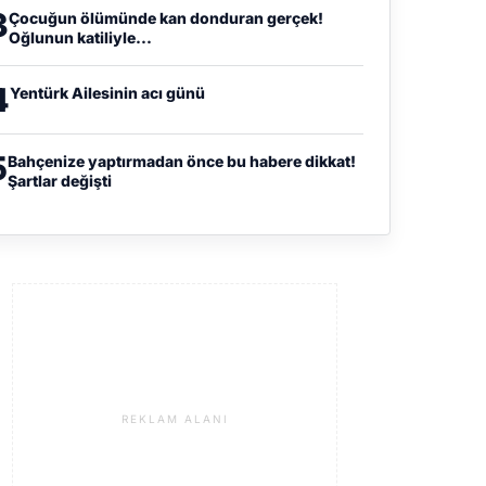
3
Çocuğun ölümünde kan donduran gerçek!
Oğlunun katiliyle...
4
Yentürk Ailesinin acı günü
5
Bahçenize yaptırmadan önce bu habere dikkat!
Şartlar değişti
REKLAM ALANI