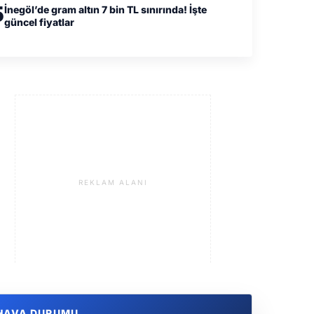
5
İnegöl’de gram altın 7 bin TL sınırında! İşte
güncel fiyatlar
REKLAM ALANI
HAVA DURUMU