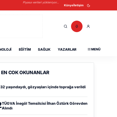
Piyasa verileri yükleniyor...
Künye
İletişim
NOLOJI
EĞITIM
SAĞLIK
YAZARLAR
MENÜ
EN COK OKUNANLAR
1
32 yaşındaydı, gözyaşları içinde toprağa verildi
2
TÜGVA İnegöl Temsilcisi İlhan Öztürk Görevden
Alındı