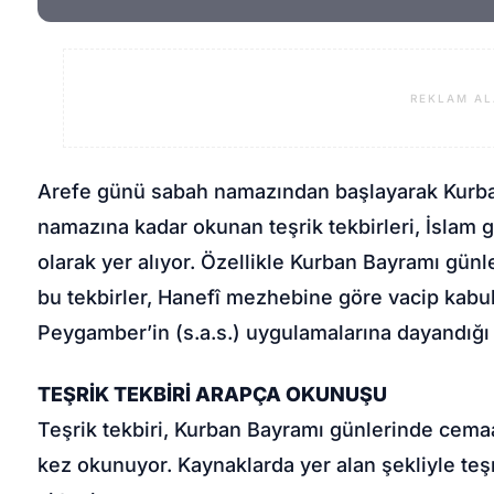
REKLAM AL
Arefe günü sabah namazından başlayarak Kurba
namazına kadar okunan teşrik tekbirleri, İslam
olarak yer alıyor. Özellikle Kurban Bayramı günl
bu tekbirler, Hanefî mezhebine göre vacip kabul e
Peygamber’in (s.a.s.) uygulamalarına dayandığı İ
TEŞRİK TEKBİRİ ARAPÇA OKUNUŞU
Teşrik tekbiri, Kurban Bayramı günlerinde cemaa
kez okunuyor. Kaynaklarda yer alan şekliyle teş