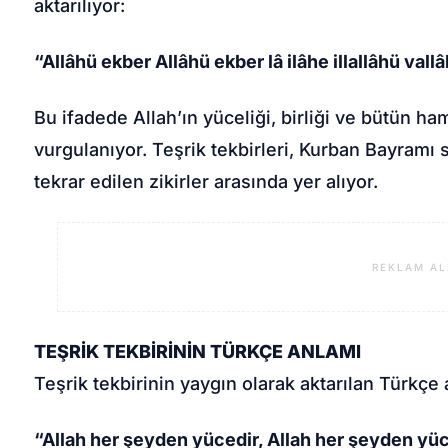
aktarılıyor:
“Allâhü ekber Allâhü ekber lâ ilâhe illallâhü vall
Bu ifadede Allah’ın yüceliği, birliği ve bütün ha
vurgulanıyor. Teşrik tekbirleri, Kurban Bayramı
tekrar edilen zikirler arasında yer alıyor.
REKLAM AL
TEŞRİK TEKBİRİNİN TÜRKÇE ANLAMI
Teşrik tekbirinin yaygın olarak aktarılan Türkçe 
“Allah her şeyden yücedir, Allah her şeyden yüce