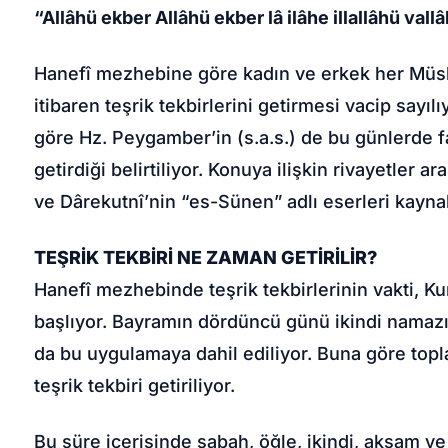
“Allâhü ekber Allâhü ekber lâ ilâhe illallâhü vall
Hanefî mezhebine göre kadın ve erkek her Mü
itibaren teşrik tekbirlerini getirmesi vacip sayılı
göre Hz. Peygamber’in (s.a.s.) de bu günlerde f
getirdiği belirtiliyor. Konuya ilişkin rivayetler
ve Dârekutnî’nin “es-Sünen” adlı eserleri kaynak
TEŞRİK TEKBİRİ NE ZAMAN GETİRİLİR?
Hanefî mezhebinde teşrik tekbirlerinin vakti, 
başlıyor. Bayramın dördüncü günü ikindi namaz
da bu uygulamaya dahil ediliyor. Buna göre topl
teşrik tekbiri getiriliyor.
Bu süre içerisinde sabah, öğle, ikindi, akşam v