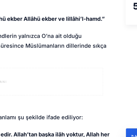
âhü ekber Allâhü ekber ve lillâhi’l-hamd.”
mdlerin yalnızca O’na ait olduğu
 süresince Müslümanların dillerinde sıkça
ANI
anlamı şu şekilde ifade ediliyor:
dir. Allah’tan başka ilâh yoktur, Allah her