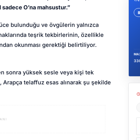
d sadece O’na mahsustur.”
Se
yüce bulunduğu ve övgülerin yalnızca
aklarında teşrik tekbirlerinin, özellikle
dan okunması gerektiği belirtiliyor.
MA
33
en sonra yüksek sesle veya kişi tek
, Arapça telaffuz esas alınarak şu şekilde
Ş
ANI