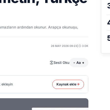
 namazların ardından okunur. Arapça okunuşu,
26 MAY 2026 09:23
|
3 DK
Sesli Oku
-
Aa
+
 ekleyin
Kaynak ekle