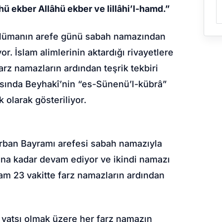
âhü ekber Allâhü ekber ve lillâhi’l-hamd.”
slümanın arefe günü sabah namazından
yor. İslam alimlerinin aktardığı rivayetlere
arz namazların ardından teşrik tekbiri
 arasında Beyhakî’nin “es-Sünenü’l-kübrâ”
 olarak gösteriliyor.
Kurban Bayramı arefesi sabah namazıyla
ına kadar devam ediyor ve ikindi namazı
am 23 vakitte farz namazların ardından
e yatsı olmak üzere her farz namazın