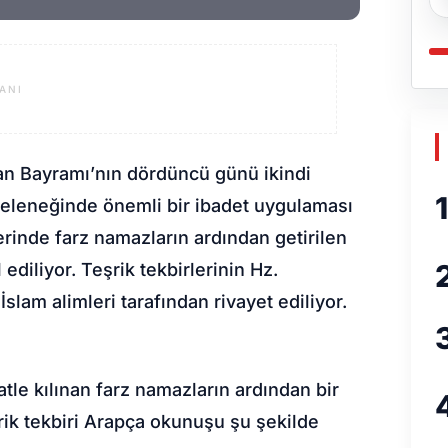
ANI
n Bayramı’nın dördüncü günü ikindi
1
 geleneğinde önemli bir ibadet uygulaması
erinde farz namazların ardından getirilen
diliyor. Teşrik tekbirlerinin Hz.
slam alimleri tarafından rivayet ediliyor.
tle kılınan farz namazların ardından bir
rik tekbiri Arapça okunuşu şu şekilde