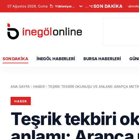
SON DAKİKA
07 Ağustos 2026, Cuma
Veriler alınırk
...°C
SON DAKIKA
İNEGÖL HABERLERI
BURSA HABERLERI
GÜN
ANA SAYFA
HABER
TEŞRIK TEKBIRI OKUNUŞU VE ANLAMI: ARAPÇA METI
HABER
Teşrik tekbiri 
anlamı: Arapça 