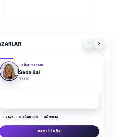
AZARLAR
KÖŞE YAZARI
Adem Demir
Yazar
SON YAZI
Kültür Kazansın, Gürültü Kaybetsin
0 YAZI
16 TEMMUZ
GÜNDEM
PROFILI GÖR