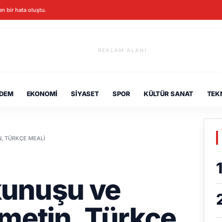
en bir hata oluştu.
REKLAM ALANI
DEM
EKONOMI
SIYASET
SPOR
KÜLTÜR SANAT
TEK
N, TÜRKÇE MEALI
okunuşu ve
metin, Türkçe