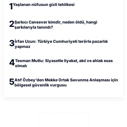
1
Yaşlanan nüfusun gizli tehlikesi
2
Şarkıcı Cansever kimdir, neden öldü, hangi
şarkılarıyla tanındı?
3
İrfan Uzun: Türkiye Cumhuriyeti terörle pazarlık
yapmaz
4
Teoman Mutlu: Siyasette liyakat, akıl ve ahlak esas
olmalı
5
Atıf Özbey’den Mekke Ortak Savunma Anlaşması için
bölgesel güvenlik vurgusu