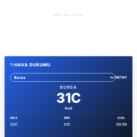
REKLAM ALANI
HAVA DURUMU
DETAY
Sehir sec
BURSA
31C
Açık
MAX
MIN
GUN.
32C
21C
00:59