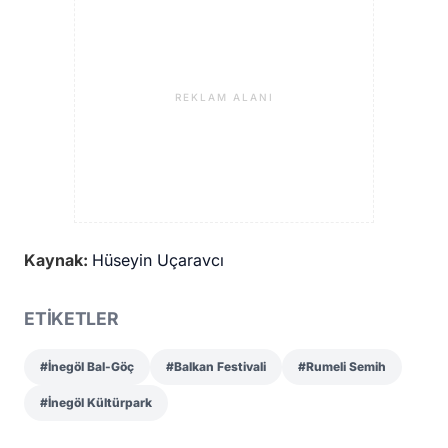
REKLAM ALANI
Kaynak:
Hüseyin Uçaravcı
ETİKETLER
#İnegöl Bal-Göç
#Balkan Festivali
#Rumeli Semih
#İnegöl Kültürpark