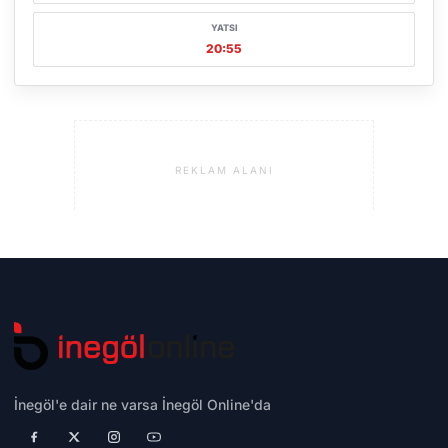
YATSI
20:55
REKLAM ALANI
İnegöl'e dair ne varsa İnegöl Online'da