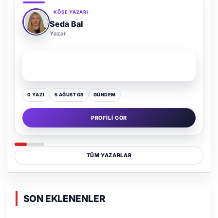
KÖŞE YAZARI
Adem Demir
Yazar
SON YAZI
Kültür Kazansın, Gürültü Kaybetsin
0 YAZI
16 TEMMUZ
GÜNDEM
PROFILI GÖR
TÜM YAZARLAR
SON EKLENENLER