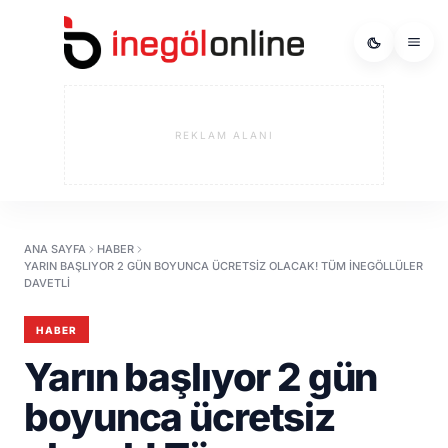
REKLAM ALANI
ANA SAYFA
HABER
YARIN BAŞLIYOR 2 GÜN BOYUNCA ÜCRETSIZ OLACAK! TÜM İNEGÖLLÜLER
DAVETLI
HABER
Yarın başlıyor 2 gün
boyunca ücretsiz