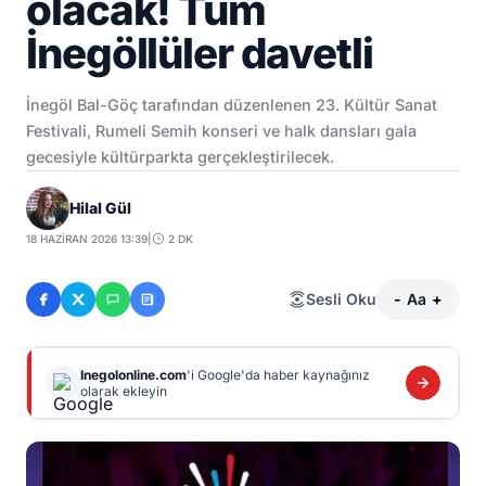
olacak! Tüm
İnegöllüler davetli
İnegöl Bal-Göç tarafından düzenlenen 23. Kültür Sanat
Festivali, Rumeli Semih konseri ve halk dansları gala
gecesiyle kültürparkta gerçekleştirilecek.
Hilal Gül
18 HAZIRAN 2026 13:39
|
2 DK
Sesli Oku
-
Aa
+
Inegolonline.com
'i Google'da haber kaynağınız
olarak ekleyin