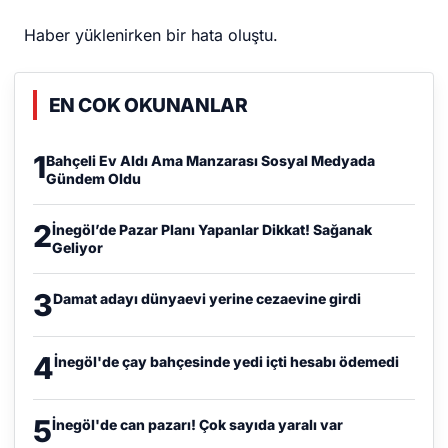
Haber yüklenirken bir hata oluştu.
EN COK OKUNANLAR
1
Bahçeli Ev Aldı Ama Manzarası Sosyal Medyada
Gündem Oldu
2
İnegöl’de Pazar Planı Yapanlar Dikkat! Sağanak
Geliyor
3
Damat adayı dünyaevi yerine cezaevine girdi
4
İnegöl'de çay bahçesinde yedi içti hesabı ödemedi
5
İnegöl'de can pazarı! Çok sayıda yaralı var