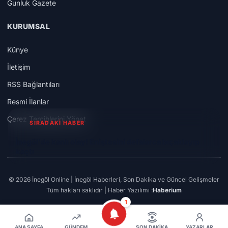
Gunluk Gazete
KURUMSAL
Künye
İletişim
RSS Bağlantıları
Resmi İlanlar
Çerez Tercihlerini Yönet
SIRADAKİ HABER
İnegöl'de kanlı olay! Eniştesini defalarca bıçaklayıp
kaçtı
© 2026 İnegöl Online | İnegöl Haberleri, Son Dakika ve Güncel Gelişmeler
Tüm hakları saklıdır | Haber Yazılımı :
Haberium
1
ANA SAYFA
GÜNDEM
SON DAKIKA
YAZARLAR