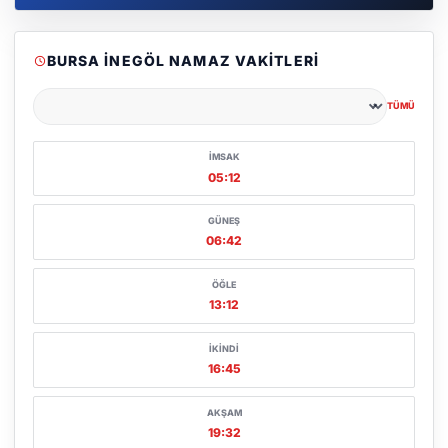
BURSA İNEGÖL NAMAZ VAKITLERI
TÜMÜ
Şehir seçin
İMSAK
05:12
GÜNEŞ
06:42
ÖĞLE
13:12
İKINDI
16:45
AKŞAM
19:32