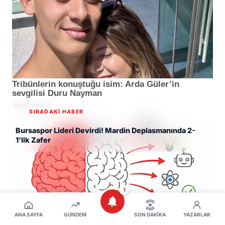
SIRADAKİ HABER
Bursaspor Lideri Devirdi! Mardin Deplasmanında 2-
1’lik Zafer
1
ANA SAYFA
GÜNDEM
SON DAKIKA
YAZARLAR