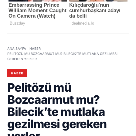
ANA SAYFA
HABER
PELITÖZÜ MÜ BOZCAARMUT MU? BILECIK’TE MUTLAKA GEZILMESI
GEREKEN YERLER
HABER
Pelitözü mü
Bozcaarmut mu?
Bilecik’te mutlaka
gezilmesi gereken