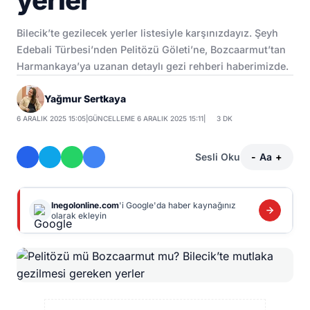
yerler
Bilecik’te gezilecek yerler listesiyle karşınızdayız. Şeyh
Edebali Türbesi’nden Pelitözü Göleti’ne, Bozcaarmut’tan
Harmankaya’ya uzanan detaylı gezi rehberi haberimizde.
Yağmur Sertkaya
6 ARALIK 2025 15:05
|
GÜNCELLEME 6 ARALIK 2025 15:11
|
3 DK
Sesli Oku
-
Aa
+
Inegolonline.com
'i Google'da haber kaynağınız
olarak ekleyin