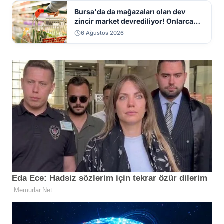
Bursa'da da mağazaları olan dev
zincir market devrediliyor! Onlarca
mağaza kapatılacak
6 Ağustos 2026