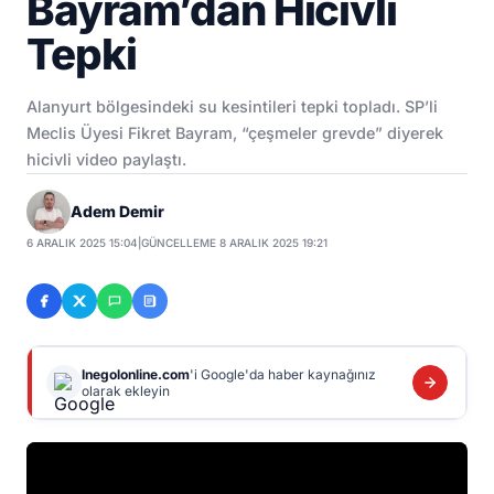
Bayram’dan Hicivli
Tepki
Alanyurt bölgesindeki su kesintileri tepki topladı. SP’li
Meclis Üyesi Fikret Bayram, “çeşmeler grevde” diyerek
hicivli video paylaştı.
Adem Demir
6 ARALIK 2025 15:04
|
GÜNCELLEME 8 ARALIK 2025 19:21
Inegolonline.com
'i Google'da haber kaynağınız
olarak ekleyin