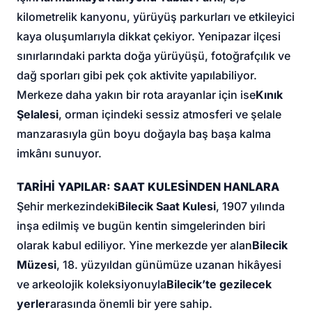
kilometrelik kanyonu, yürüyüş parkurları ve etkileyici
kaya oluşumlarıyla dikkat çekiyor. Yenipazar ilçesi
sınırlarındaki parkta doğa yürüyüşü, fotoğrafçılık ve
dağ sporları gibi pek çok aktivite yapılabiliyor.
Merkeze daha yakın bir rota arayanlar için ise
Kınık
Şelalesi
, orman içindeki sessiz atmosferi ve şelale
manzarasıyla gün boyu doğayla baş başa kalma
imkânı sunuyor.
TARİHİ YAPILAR: SAAT KULESİNDEN HANLARA
Şehir merkezindeki
Bilecik Saat Kulesi
, 1907 yılında
inşa edilmiş ve bugün kentin simgelerinden biri
olarak kabul ediliyor. Yine merkezde yer alan
Bilecik
Müzesi
, 18. yüzyıldan günümüze uzanan hikâyesi
ve arkeolojik koleksiyonuyla
Bilecik’te gezilecek
yerler
arasında önemli bir yere sahip.