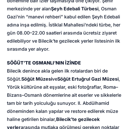
dönemine dair izler taşımasıyla öne çıkıyor. Şehir
merkezinde yer alan
Şeyh Edebali Türbesi
, Osman
Gazi’nin “manevi rehberi” kabul edilen Şeyh Edebali
adına inşa edilmiş. İstiklal Mahallesi’ndeki türbe, her
gün 08.00–22.00 saatleri arasında ücretsiz ziyaret
edilebiliyor ve Bilecik’te gezilecek yerler listesinin ilk
sırasında yer alıyor.
SÖĞÜT’TE OSMANLI’NIN İZİNDE
Bilecik denince akla gelen ilk rotalardan biri de
Söğüt.
Söğüt Müzesi
ve
Söğüt Ertuğrul Gazi Müzesi
,
Yörük kültürüne ait eşyalar, eski fotoğraflar, Roma–
Bizans–Osmanlı dönemlerine ait eserler ve sikkelerle
tam bir tarih yolculuğu sunuyor. II. Abdülhamid
döneminden kalan yapılar ve restore edilerek müze
haline getirilen binalar,
Bilecik’te gezilecek
yerler
arasında mutlaka görülmesi gereken noktalar