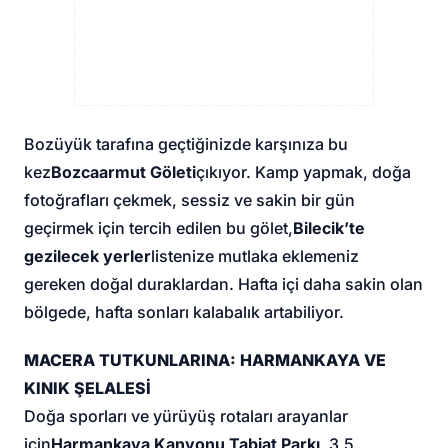
Bozüyük tarafına geçtiğinizde karşınıza bu
kez
Bozcaarmut Göleti
çıkıyor. Kamp yapmak, doğa
fotoğrafları çekmek, sessiz ve sakin bir gün
geçirmek için tercih edilen bu gölet,
Bilecik’te
gezilecek yerler
listenize mutlaka eklemeniz
gereken doğal duraklardan. Hafta içi daha sakin olan
bölgede, hafta sonları kalabalık artabiliyor.
MACERA TUTKUNLARINA: HARMANKAYA VE
KINIK ŞELALESİ
Doğa sporları ve yürüyüş rotaları arayanlar
için
Harmankaya Kanyonu Tabiat Parkı
, 3,5