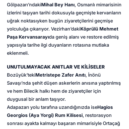
Gölpazarı’ndaki
Mihal Bey Hanı
, Osmanlı mimarisinin
izlerini taşıyan tarihi dokusuyla geçmişte kervanların
uğrak noktasıyken bugün ziyaretçilerini geçmişe
yolculuğa çıkarıyor. Vezirhan’daki
Köprülü Mehmet
Paşa Kervansarayı
da geniş alanı ve restore edilmiş
yapısıyla tarihe ilgi duyanların rotasına mutlaka
eklenmeli.
UNUTULMAYACAK ANITLAR VE KİLİSELER
Bozüyük’teki
Metristepe Zafer Anıtı
, İnönü
Savaşı’nda şehit düşen askerlerin anısına yaptırılmış
ve hem Bilecik halkı hem de ziyaretçiler için
duygusal bir anlam taşıyor.
Adapazarı yolu tarafına uzandığınızda ise
Hagios
Georgios (Aya Yorgi) Rum Kilisesi
, restorasyon
sonrası ayakta kalmayı başaran mimarisiyle Ortaçağ