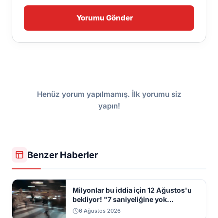
Yorumu Gönder
Henüz yorum yapılmamış. İlk yorumu siz
yapın!
Benzer Haberler
Milyonlar bu iddia için 12 Ağustos'u
bekliyor! "7 saniyeliğine yok
kaybolacak"
6 Ağustos 2026