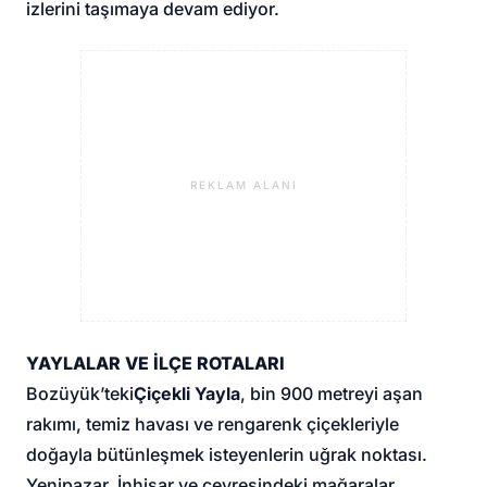
izlerini taşımaya devam ediyor.
REKLAM ALANI
YAYLALAR VE İLÇE ROTALARI
Bozüyük’teki
Çiçekli Yayla
, bin 900 metreyi aşan
rakımı, temiz havası ve rengarenk çiçekleriyle
doğayla bütünleşmek isteyenlerin uğrak noktası.
Yenipazar, İnhisar ve çevresindeki mağaralar,