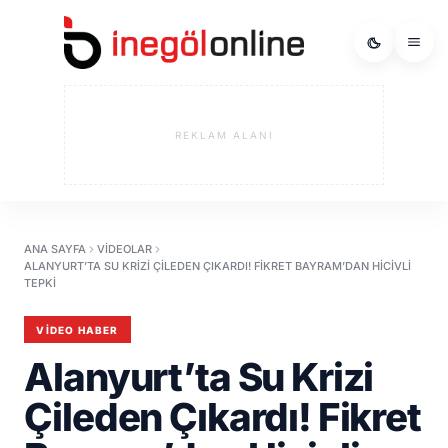
REKLAM ALANI
ANA SAYFA
VIDEOLAR
ALANYURT’TA SU KRIZI ÇILEDEN ÇIKARDI! FIKRET BAYRAM’DAN HICIVLI
TEPKI
VIDEO HABER
Alanyurt’ta Su Krizi
Çileden Çıkardı! Fikret