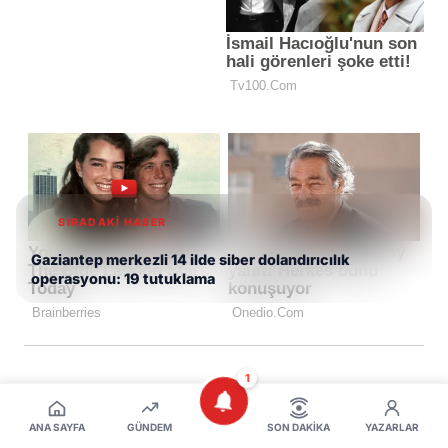
SIRADAKİ HABER
Gaziantep merkezli 14 ilde siber dolandırıcılık
operasyonu: 19 tutuklama
1
Video yüklenirken bir hata oluştu.
ANA SAYFA
GÜNDEM
SON DAKIKA
YAZARLAR