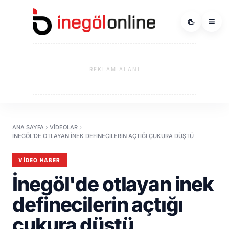
REKLAM ALANI
ANA SAYFA
VIDEOLAR
İNEGÖL'DE OTLAYAN INEK DEFINECILERIN AÇTIĞI ÇUKURA DÜŞTÜ
VIDEO HABER
İnegöl'de otlayan inek
definecilerin açtığı
çukura düştü