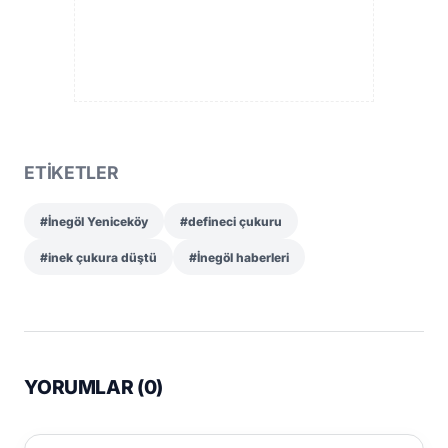
ETİKETLER
#İnegöl Yeniceköy
#defineci çukuru
#inek çukura düştü
#İnegöl haberleri
YORUMLAR (
0
)