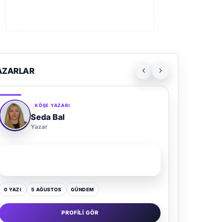
AZARLAR
KÖŞE YAZARI
Seda Bal
Yazar
SON YAZI
Yaz Gelince Yol Neden Hep Memlekete Düşer?
0 YAZI
5 AĞUSTOS
GÜNDEM
PROFILI GÖR