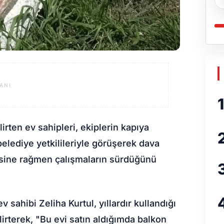
ANI
1
irten ev sahipleri, ekiplerin kapıya
belediye yetkilileriyle görüşerek dava
esine rağmen çalışmaların sürdüğünü
 sahibi Zeliha Kurtul, yıllardır kullandığı
irterek, "Bu evi satın aldığımda balkon