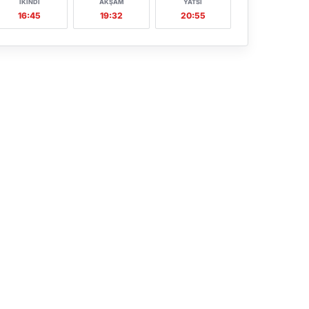
İKINDI
AKŞAM
YATSI
16:45
19:32
20:55