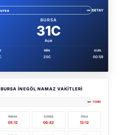
DETAY
hir sec
BURSA
31C
Açık
X
MIN
GUN.
C
20C
00:59
BURSA İNEGÖL NAMAZ VAKITLERI
TÜMÜ
ehir seçin
İMSAK
GÜNEŞ
ÖĞLE
05:12
06:42
13:12