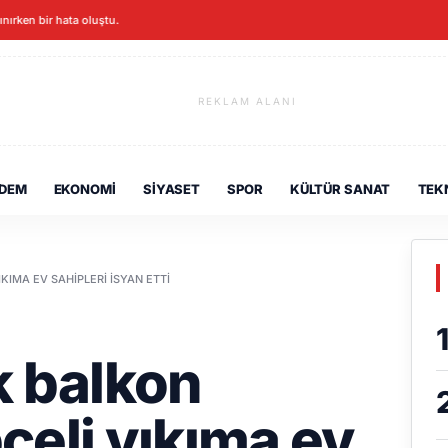
lınırken bir hata oluştu.
REKLAM ALANI
DEM
EKONOMI
SIYASET
SPOR
KÜLTÜR SANAT
TEK
IKIMA EV SAHIPLERI ISYAN ETTI
k balkon
pçeli yıkıma ev