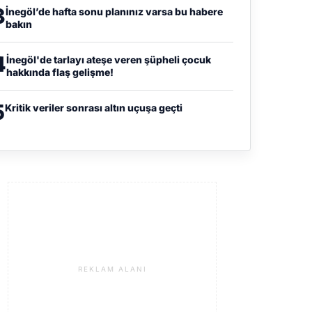
3
İnegöl’de hafta sonu planınız varsa bu habere
bakın
4
İnegöl'de tarlayı ateşe veren şüpheli çocuk
hakkında flaş gelişme!
5
Kritik veriler sonrası altın uçuşa geçti
REKLAM ALANI