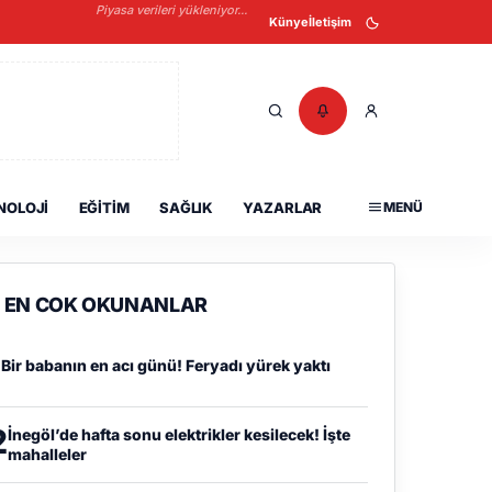
Piyasa verileri yükleniyor...
Künye
İletişim
NOLOJI
EĞITIM
SAĞLIK
YAZARLAR
MENÜ
EN COK OKUNANLAR
1
Bir babanın en acı günü! Feryadı yürek yaktı
2
İnegöl’de hafta sonu elektrikler kesilecek! İşte
mahalleler