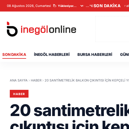
SON DAKİKA
08 Ağustos 2026, Cumartesi
Veriler a
...°C
SON DAKIKA
İNEGÖL HABERLERI
BURSA HABERLERI
GÜN
ANA SAYFA
HABER
20 SANTIMETRELIK BALKON ÇIKINTISI IÇIN KEPÇELI Y
HABER
20 santimetreli
çıkıntısı için ke