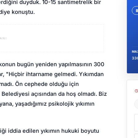
verdiğini duyduk. 10-15 santimetrelik bir
 diye konuştu.
Se
ANI
MA
33
 balkonun bugün yeniden yapılmasının 300
lar, "Hiçbir ihtarname gelmedi. Yıkımdan
ılmadı. Ön cephede olduğu için
 Belediyesi açısından da hoş olmadı. Biz
yana, yaşadığımız psikolojik yıkımın
Ş
i iddia edilen yıkımın hukuki boyutu