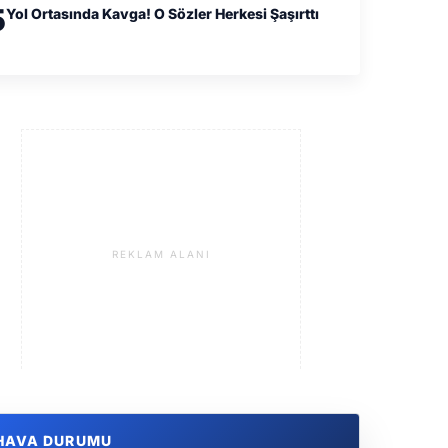
5
Yol Ortasında Kavga! O Sözler Herkesi Şaşırttı
REKLAM ALANI
HAVA DURUMU