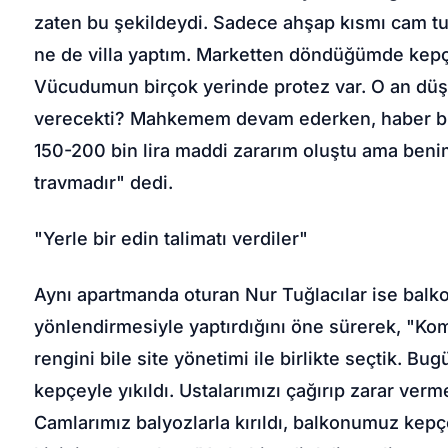
zaten bu şekildeydi. Sadece ahşap kısmı cam tuğ
ne de villa yaptım. Marketten döndüğümde kepç
Vücudumun birçok yerinde protez var. O an dü
verecekti? Mahkemem devam ederken, haber bile
150-200 bin lira maddi zararım oluştu ama ben
travmadır" dedi.
"Yerle bir edin talimatı verdiler"
Aynı apartmanda oturan Nur Tuğlacılar ise balko
yönlendirmesiyle yaptırdığını öne sürerek, "Kom
rengini bile site yönetimi ile birlikte seçtik. B
kepçeyle yıkıldı. Ustalarımızı çağırıp zarar ve
Camlarımız balyozlarla kırıldı, balkonumuz kepç