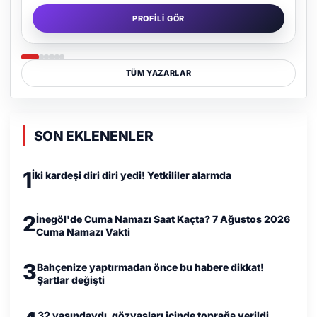
PROFILI GÖR
TÜM YAZARLAR
SON EKLENENLER
1
İki kardeşi diri diri yedi! Yetkililer alarmda
2
İnegöl'de Cuma Namazı Saat Kaçta? 7 Ağustos 2026
Cuma Namazı Vakti
3
Bahçenize yaptırmadan önce bu habere dikkat!
Şartlar değişti
32 yaşındaydı, gözyaşları içinde toprağa verildi