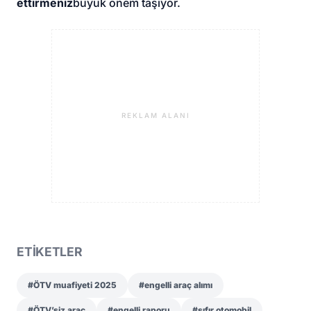
ettirmeniz
büyük önem taşıyor.
REKLAM ALANI
ETİKETLER
#ÖTV muafiyeti 2025
#engelli araç alımı
#ÖTV’siz araç
#engelli raporu
#sıfır otomobil