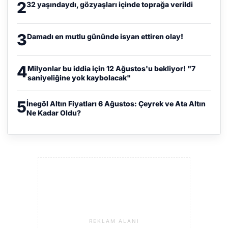
2
32 yaşındaydı, gözyaşları içinde toprağa verildi
3
Damadı en mutlu gününde isyan ettiren olay!
4
Milyonlar bu iddia için 12 Ağustos'u bekliyor! "7
saniyeliğine yok kaybolacak"
5
İnegöl Altın Fiyatları 6 Ağustos: Çeyrek ve Ata Altın
Ne Kadar Oldu?
REKLAM ALANI