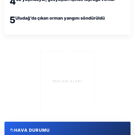
4
5
Uludağ’da çıkan orman yangını söndürüldü
REKLAM ALANI
HAVA DURUMU