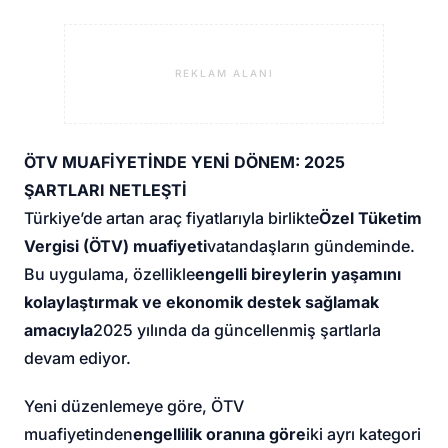
REKLAM ALANI
ÖTV MUAFİYETİNDE YENİ DÖNEM: 2025
ŞARTLARI NETLEŞTİ
Türkiye’de artan araç fiyatlarıyla birlikte
Özel Tüketim
Vergisi (ÖTV) muafiyeti
vatandaşların gündeminde.
Bu uygulama, özellikle
engelli bireylerin yaşamını
kolaylaştırmak ve ekonomik destek sağlamak
amacıyla
2025 yılında da güncellenmiş şartlarla
devam ediyor.
Yeni düzenlemeye göre, ÖTV
muafiyetinden
engellilik oranına göre
iki ayrı kategori