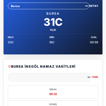
DETAY
Sehir sec
BURSA
31C
Açık
MAX
MIN
GUN.
33C
18C
00:59
BURSA İNEGÖL NAMAZ VAKITLERI
TÜMÜ
Şehir seçin
İMSAK
05:12
GÜNEŞ