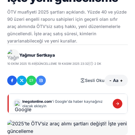
ÖTV muafiyeti 2025 şartları açıklandı. Yüzde 40 ve yüzde
90 üzeri engelli raporu sahipleri için geçerli olan sıfır
araç alımında ÖTV’siz satış hakkı, yeni düzenlemelerle
güncellendi. İşte araç satış süresi, kimlerin
yararlanabileceği ve yeni kurallar.
Yağmur Sertkaya
10 EKIM 2025 15:49
|
GÜNCELLEME 19 KASIM 2025 23:32
|
2 DK
Sesli Oku
-
Aa
+
Inegolonline.com
'i Google'da haber kaynağınız
olarak ekleyin