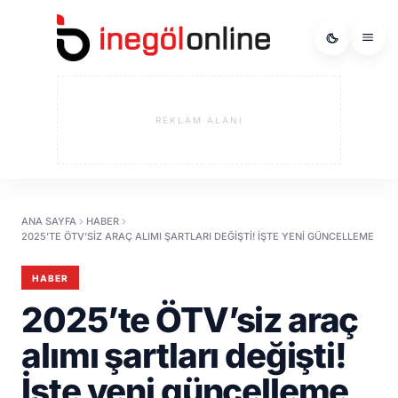
REKLAM ALANI
ANA SAYFA
HABER
2025’TE ÖTV’SIZ ARAÇ ALIMI ŞARTLARI DEĞIŞTI! İŞTE YENI GÜNCELLEME
HABER
2025’te ÖTV’siz araç
alımı şartları değişti!
İşte yeni güncelleme