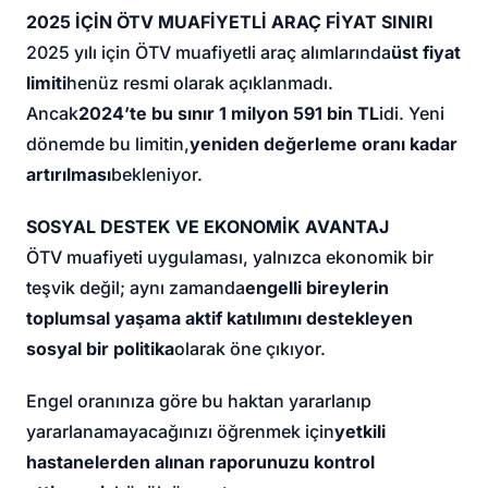
2025 İÇİN ÖTV MUAFİYETLİ ARAÇ FİYAT SINIRI
2025 yılı için ÖTV muafiyetli araç alımlarında
üst fiyat
limiti
henüz resmi olarak açıklanmadı.
Ancak
2024’te bu sınır 1 milyon 591 bin TL
idi. Yeni
dönemde bu limitin,
yeniden değerleme oranı kadar
artırılması
bekleniyor.
SOSYAL DESTEK VE EKONOMİK AVANTAJ
ÖTV muafiyeti uygulaması, yalnızca ekonomik bir
teşvik değil; aynı zamanda
engelli bireylerin
toplumsal yaşama aktif katılımını destekleyen
sosyal bir politika
olarak öne çıkıyor.
Engel oranınıza göre bu haktan yararlanıp
yararlanamayacağınızı öğrenmek için
yetkili
hastanelerden alınan raporunuzu kontrol