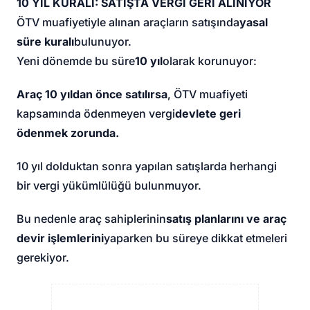
10 YIL KURALI: SATIŞTA VERGİ GERİ ALINIYOR
ÖTV muafiyetiyle alınan araçların satışında
yasal
süre kuralı
bulunuyor.
Yeni dönemde bu süre
10 yıl
olarak korunuyor:
Araç 10 yıldan önce satılırsa
, ÖTV muafiyeti
kapsamında ödenmeyen vergi
devlete geri
ödenmek zorunda.
10 yıl dolduktan sonra yapılan satışlarda herhangi
bir vergi yükümlülüğü bulunmuyor.
Bu nedenle araç sahiplerinin
satış planlarını ve araç
devir işlemlerini
yaparken bu süreye dikkat etmeleri
gerekiyor.