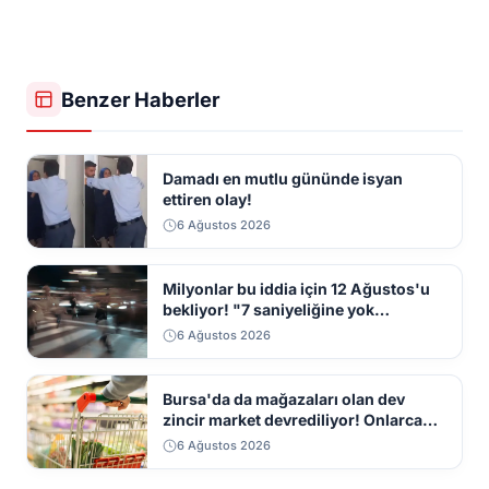
Benzer Haberler
Damadı en mutlu gününde isyan
ettiren olay!
6 Ağustos 2026
Milyonlar bu iddia için 12 Ağustos'u
bekliyor! "7 saniyeliğine yok
kaybolacak"
6 Ağustos 2026
Bursa'da da mağazaları olan dev
zincir market devrediliyor! Onlarca
mağaza kapatılacak
6 Ağustos 2026