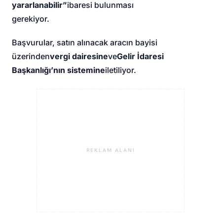
yararlanabilir”
ibaresi bulunması
gerekiyor.
Başvurular, satın alınacak aracın bayisi
üzerinden
vergi dairesine
ve
Gelir İdaresi
Başkanlığı’nın sistemine
iletiliyor.
REKLAM ALANI