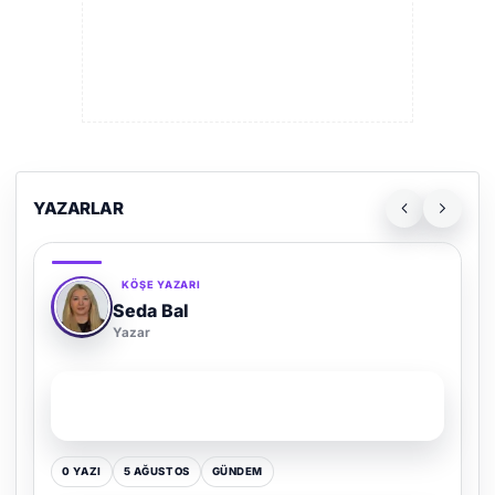
YAZARLAR
KÖŞE YAZARI
Adem Demir
Yazar
SON YAZI
Kültür Kazansın, Gürültü Kaybetsin
0 YAZI
16 TEMMUZ
GÜNDEM