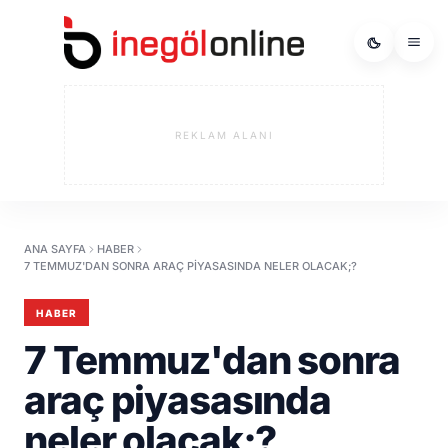
REKLAM ALANI
ANA SAYFA
HABER
7 TEMMUZ'DAN SONRA ARAÇ PIYASASINDA NELER OLACAK;?
HABER
7 Temmuz'dan sonra
araç piyasasında
neler olacak;?