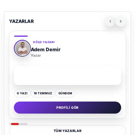
YAZARLAR
KÖŞE YAZARI
Adem Demir
Yazar
SON YAZI
Kültür Kazansın, Gürültü Kaybetsin
0 YAZI
16 TEMMUZ
GÜNDEM
PROFILI GÖR
TÜM YAZARLAR