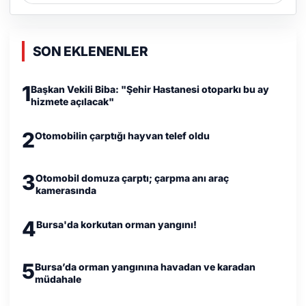
SON EKLENENLER
1
Başkan Vekili Biba: "Şehir Hastanesi otoparkı bu ay
hizmete açılacak"
2
Otomobilin çarptığı hayvan telef oldu
3
Otomobil domuza çarptı; çarpma anı araç
kamerasında
4
Bursa'da korkutan orman yangını!
5
Bursa’da orman yangınına havadan ve karadan
müdahale