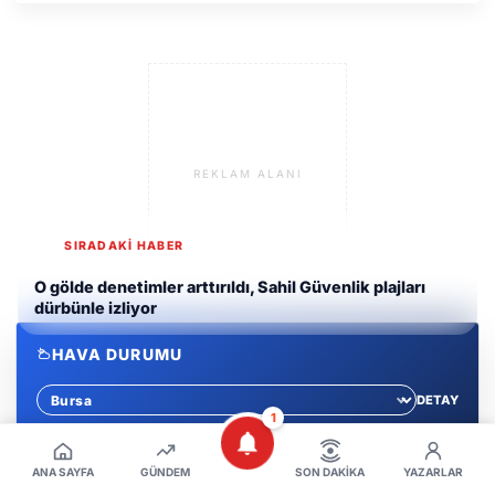
REKLAM ALANI
SIRADAKİ HABER
O gölde denetimler arttırıldı, Sahil Güvenlik plajları
dürbünle izliyor
HAVA DURUMU
DETAY
Sehir sec
1
BURSA
32C
ANA SAYFA
GÜNDEM
SON DAKIKA
YAZARLAR