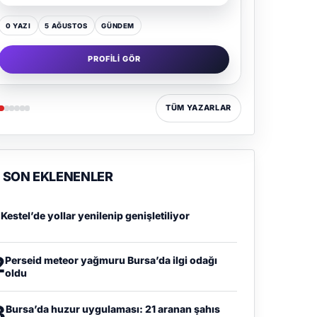
0 YAZI
5 AĞUSTOS
GÜNDEM
PROFILI GÖR
TÜM YAZARLAR
SON EKLENENLER
1
Kestel’de yollar yenilenip genişletiliyor
2
Perseid meteor yağmuru Bursa’da ilgi odağı
oldu
3
Bursa’da huzur uygulaması: 21 aranan şahıs