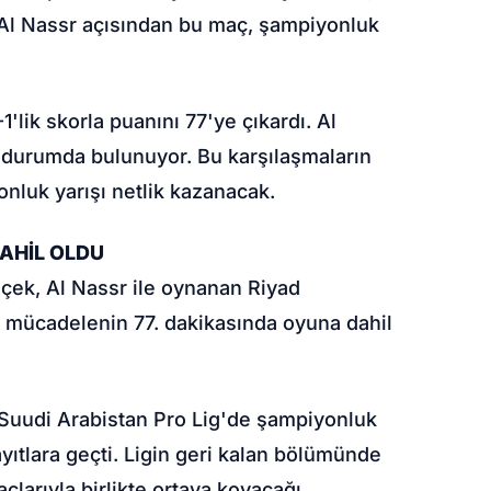
. Al Nassr açısından bu maç, şampiyonluk
.
'lik skorla puanını 77'ye çıkardı. Al
k durumda bulunuyor. Bu karşılaşmaların
nluk yarışı netlik kazanacak.
AHİL OLDU
içek, Al Nassr ile oynanan Riyad
 mücadelenin 77. dakikasında oyuna dahil
, Suudi Arabistan Pro Lig'de şampiyonluk
ayıtlara geçti. Ligin geri kalan bölümünde
açlarıyla birlikte ortaya koyacağı