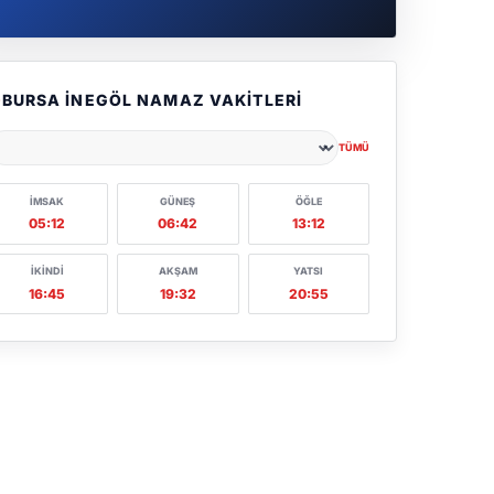
BURSA İNEGÖL NAMAZ VAKITLERI
TÜMÜ
ehir seçin
İMSAK
GÜNEŞ
ÖĞLE
05:12
06:42
13:12
İKINDI
AKŞAM
YATSI
16:45
19:32
20:55