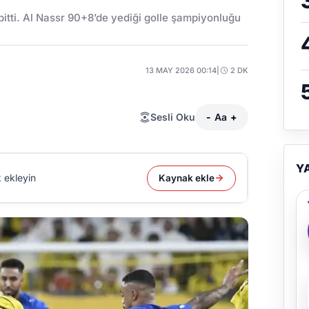
1 bitti. Al Nassr 90+8’de yediği golle şampiyonluğu
13 MAY 2026 00:14
|
2 DK
Sesli Oku
-
Aa
+
Y
 ekleyin
Kaynak ekle