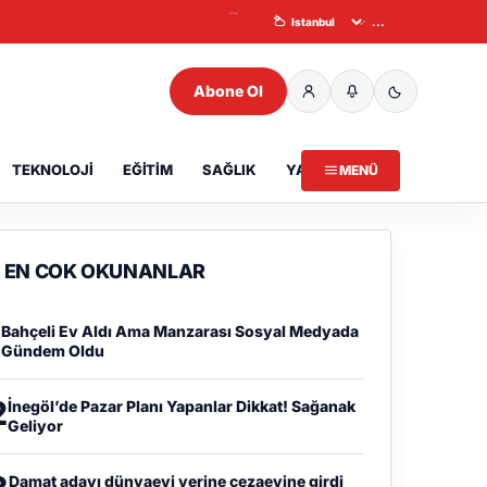
...
...
Abone Ol
TEKNOLOJI
EĞITIM
SAĞLIK
YAZARLAR
MENÜ
EN COK OKUNANLAR
1
Bahçeli Ev Aldı Ama Manzarası Sosyal Medyada
Gündem Oldu
2
İnegöl’de Pazar Planı Yapanlar Dikkat! Sağanak
Geliyor
Damat adayı dünyaevi yerine cezaevine girdi