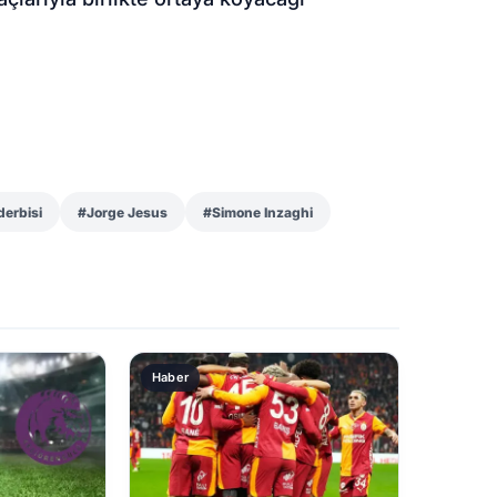
derbisi
#Jorge Jesus
#Simone Inzaghi
Haber