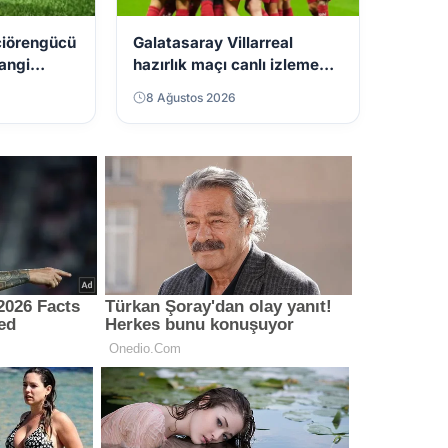
çiörengücü
Galatasaray Villarreal
angi
hazırlık maçı canlı izleme
acak?
seçenekleri
8 Ağustos 2026