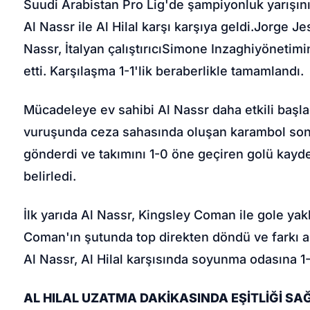
Suudi Arabistan Pro Lig
'de şampiyonluk yarışını
Al Nassr ile Al Hilal karşı karşıya geldi.
Jorge Je
Nassr, İtalyan çalıştırıcı
Simone Inzaghi
yönetimin
etti. Karşılaşma 1-1'lik beraberlikle tamamlandı.
Mücadeleye ev sahibi Al Nassr daha etkili başlad
vuruşunda ceza sahasında oluşan karambol so
gönderdi ve takımını 1-0 öne geçiren golü kaydet
belirledi.
İlk yarıda Al Nassr, Kingsley Coman ile gole yak
Coman'ın şutunda top direkten döndü ve farkı ar
Al Nassr, Al Hilal karşısında soyunma odasına 1-
AL HILAL UZATMA DAKİKASINDA EŞİTLİĞİ SA