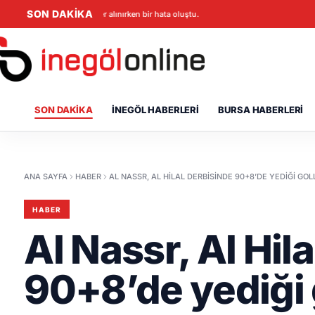
SON DAKİKA
Veriler alınırken bir hata oluştu.
SON DAKIKA
İNEGÖL HABERLERI
BURSA HABERLERI
ANA SAYFA
HABER
AL NASSR, AL HILAL DERBISINDE 90+8’DE YEDIĞI GO
HABER
Al Nassr, Al Hil
90+8’de yediği 