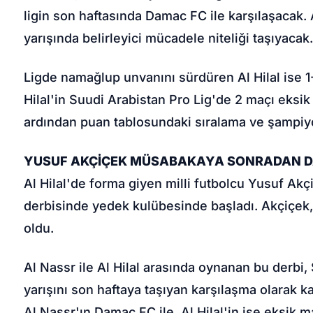
ligin son haftasında Damac FC ile karşılaşacak
yarışında belirleyici mücadele niteliği taşıyacak
Ligde namağlup unvanını sürdüren Al Hilal ise 1-1
Hilal'in Suudi Arabistan Pro Lig'de 2 maçı eksi
ardından puan tablosundaki sıralama ve şampiyo
YUSUF AKÇİÇEK MÜSABAKAYA SONRADAN D
Al Hilal'de forma giyen milli futbolcu Yusuf Akç
derbisinde yedek kulübesinde başladı. Akçiçek,
oldu.
Al Nassr ile Al Hilal arasında oynanan bu derbi
yarışını son haftaya taşıyan karşılaşma olarak k
Al Nassr'ın Damac FC ile, Al Hilal'in ise eksik m