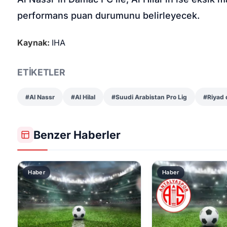
performans puan durumunu belirleyecek.
Kaynak:
IHA
ETİKETLER
#Al Nassr
#Al Hilal
#Suudi Arabistan Pro Lig
#Riyad 
Benzer Haberler
Haber
Haber