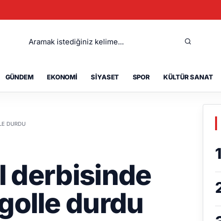
GÜNDEM
EKONOMI
SIYASET
SPOR
KÜLTÜR SANAT
LLE DURDU
al derbisinde
golle durdu