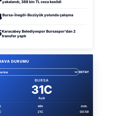
yakalandı, 388 bin TL ceza kesildi
4
Bursa-İnegöl-Bozüyük yolunda çalışma
5
Karacabey Belediyespor Bursaspor’dan 2
transfer yaptı
HAVA DURUMU
DETAY
hir sec
BURSA
31C
Açık
X
MIN
GUN.
C
21C
00:59