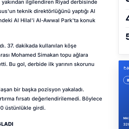
 yakından ilgilendiren Riyad derbisinde
sus
'un teknik direktörlüğünü yaptığı Al
deki Al Hilal'i Al-Awwal Park'ta konuk
ı. 37. dakikada kullanılan köşe
nrası Mohamed Simakan topu ağlara
ti. Bu gol, derbide ilk yarının skorunu
Se
laşan bir başka pozisyon yakaladı.
tırma fırsatı değerlendirilemedi. Böylece
0 üstünlükle girdi.
MA
ĞLADI
32