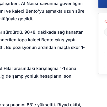
 çalışırken, Al Nassr savunma güvenliğini
ını ve kaleci Bento'yu aşmakta uzun süre
nlüğüyle geçildi.
ını sürdürdü. 90+8. dakikada sağ kanattan
Ş
nderilen topa kaleci Bento çıkış yaptı.
gitti. Bu pozisyonun ardından maçta skor 1-
l Hilal arasındaki karşılaşma 1-1 sona
 Lig'de şampiyonluk hesaplarını son
nrası puanını 83'e yükseltti. Riyad ekibi,