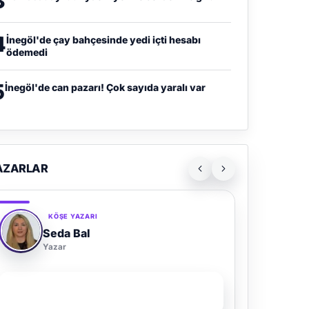
3
4
İnegöl'de çay bahçesinde yedi içti hesabı
ödemedi
5
İnegöl'de can pazarı! Çok sayıda yaralı var
AZARLAR
KÖŞE YAZARI
Seda Bal
Yazar
SON YAZI
Yaz Gelince Yol Neden Hep Memlekete Düşer?