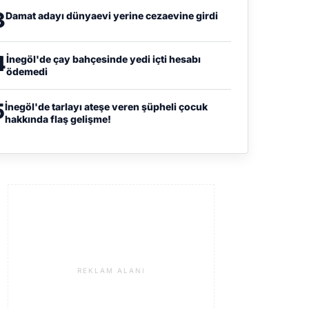
3
Damat adayı dünyaevi yerine cezaevine girdi
4
İnegöl'de çay bahçesinde yedi içti hesabı
ödemedi
5
İnegöl'de tarlayı ateşe veren şüpheli çocuk
hakkında flaş gelişme!
REKLAM ALANI