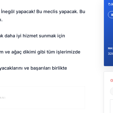
ni İnegöl yapacak! Bu meclis yapacak. Bu
Se
ı.
ak daha iyi hizmet sunmak için
MA
rım ve ağaç dikimi gibi tüm işlerimizde
32
caklarını ve başarıları birlikte
Ş
ANI