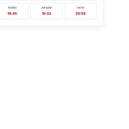
İKINDI
AKŞAM
YATSI
16:45
19:32
20:55