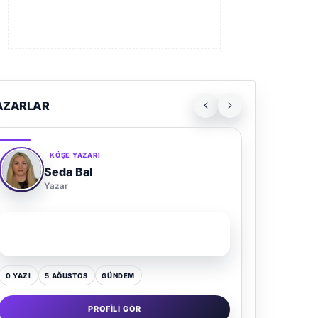
AZARLAR
KÖŞE YAZARI
Seda Bal
Yazar
SON YAZI
Yaz Gelince Yol Neden Hep Memlekete Düşer?
0 YAZI
5 AĞUSTOS
GÜNDEM
PROFILI GÖR