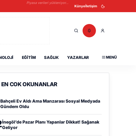
Piyasa verileri yükleniyor...
Künye
İletişim
NOLOJI
EĞITIM
SAĞLIK
YAZARLAR
MENÜ
EN COK OKUNANLAR
1
Bahçeli Ev Aldı Ama Manzarası Sosyal Medyada
Gündem Oldu
2
İnegöl’de Pazar Planı Yapanlar Dikkat! Sağanak
Geliyor