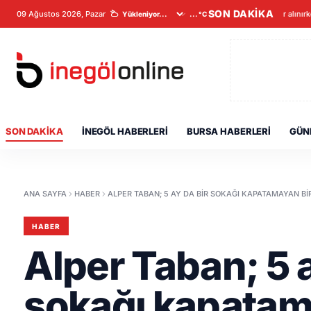
SON DAKİKA
09 Ağustos 2026, Pazar
Veriler alınırk
...°C
SON DAKIKA
İNEGÖL HABERLERI
BURSA HABERLERI
GÜN
ANA SAYFA
HABER
ALPER TABAN; 5 AY DA BIR SOKAĞI KAPATAMAYAN BI
HABER
Alper Taban; 5 a
sokağı kapatam