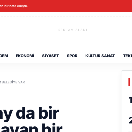
en bir hata oluştu.
REKLAM ALANI
DEM
EKONOMI
SIYASET
SPOR
KÜLTÜR SANAT
TEK
R BELEDIYE VAR
y da bir
ayan bir