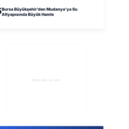
5
Bursa Büyükşehir’den Mudanya’ya Su
Altyapısında Büyük Hamle
REKLAM ALANI