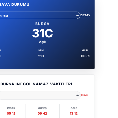
HAVA DURUMU
DETAY
hir sec
BURSA
31C
Açık
X
MIN
GUN.
C
21C
00:59
BURSA İNEGÖL NAMAZ VAKITLERI
TÜMÜ
ehir seçin
İMSAK
GÜNEŞ
ÖĞLE
05:12
06:42
13:12