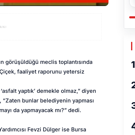
ANI
nun görüşüldüğü meclis toplantısında
1
Çiçek, faaliyet raporunu yetersiz
asfalt yaptık’ demekle olmaz,” diyen
k, “Zaten bunlar belediyenin yapması
lamayı da yapmayacak mı?” dedi.
 Yardımcısı Fevzi Dülger ise Bursa