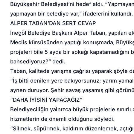
Büyükşehir Belediyesi’ni hedef aldı. “Yapmayan 
yapmayan bir belediye var,” ifadelerini kullandı.
ALPER TABAN’DAN SERT CEVAP
İnegöl Belediye Başkanı Alper Taban, yapılan eleş
Meclis kürsüsünden yaptığı konuşmada, Büyükşeh
projeleri bile 5 ayda bir sokağı kapatamadığını b
bahsediyoruz?” dedi.
Taban, kalitede yarışma çağrısı yaparak şöyle d
“İş bitti denilen yere bakıyorsunuz; yarım yamala
aynen duruyor. Şehir savaş yaşamış gibi görünü
“DAHA İYİSİNİ YAPACAĞIZ”
Belediyeciliğin yalnızca büyük projelerle sınırl
hizmetlerin de önemli olduğunu söyledi.
“Silmek, süpürmek, kaldırım düzenlemek, açtığ