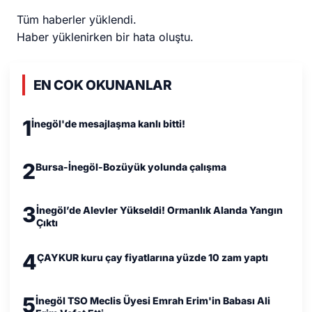
Tüm haberler yüklendi.
Haber yüklenirken bir hata oluştu.
EN COK OKUNANLAR
1
İnegöl'de mesajlaşma kanlı bitti!
2
Bursa-İnegöl-Bozüyük yolunda çalışma
3
İnegöl’de Alevler Yükseldi! Ormanlık Alanda Yangın
Çıktı
4
ÇAYKUR kuru çay fiyatlarına yüzde 10 zam yaptı
5
İnegöl TSO Meclis Üyesi Emrah Erim'in Babası Ali