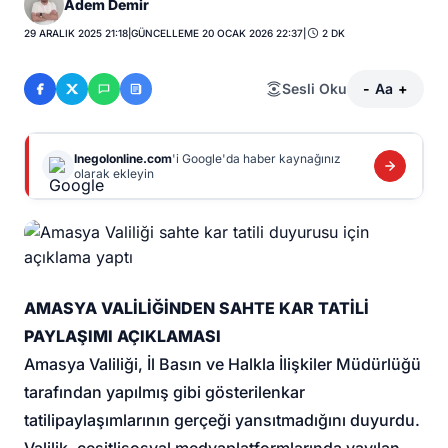
Adem Demir
29 ARALIK 2025 21:18
|
GÜNCELLEME 20 OCAK 2026 22:37
|
2 DK
Sesli Oku
-
Aa
+
Inegolonline.com
'i Google'da haber kaynağınız
olarak ekleyin
AMASYA VALİLİĞİNDEN SAHTE KAR TATİLİ
PAYLAŞIMI AÇIKLAMASI
Amasya Valiliği
, İl Basın ve Halkla İlişkiler Müdürlüğü
tarafından yapılmış gibi gösterilen
kar
tatili
paylaşımlarının gerçeği yansıtmadığını duyurdu.
Valilik, çeşitli
sosyal medya
platformlarında yayılan