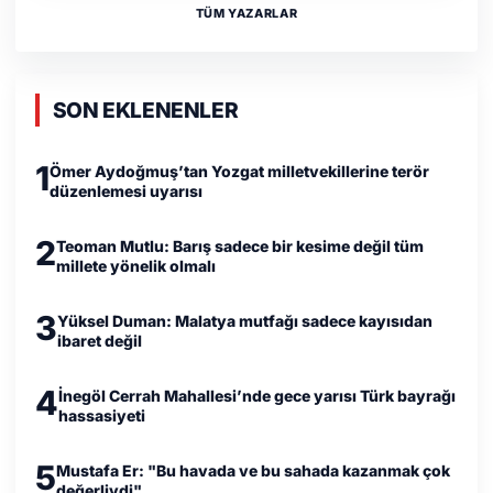
TÜM YAZARLAR
SON EKLENENLER
1
Ömer Aydoğmuş’tan Yozgat milletvekillerine terör
düzenlemesi uyarısı
2
Teoman Mutlu: Barış sadece bir kesime değil tüm
millete yönelik olmalı
3
Yüksel Duman: Malatya mutfağı sadece kayısıdan
ibaret değil
4
İnegöl Cerrah Mahallesi’nde gece yarısı Türk bayrağı
hassasiyeti
5
Mustafa Er: "Bu havada ve bu sahada kazanmak çok
değerliydi"