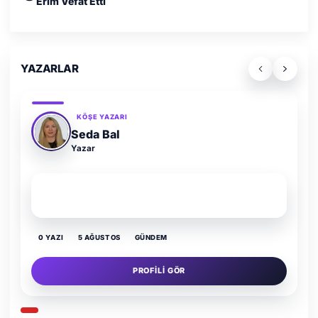
Erim Vefat Etti
YAZARLAR
KÖŞE YAZARI
Adem Demir
Yazar
SON YAZI
Kültür Kazansın, Gürültü Kaybetsin
0 YAZI
16 TEMMUZ
GÜNDEM
PROFILI GÖR