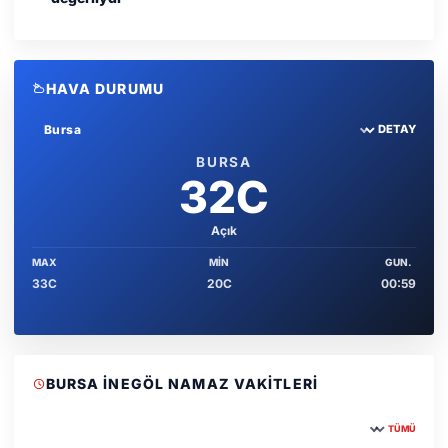
HAVA DURUMU
DETAY
Sehir sec
BURSA
32C
Açık
MAX
MIN
GUN.
33C
20C
00:59
BURSA İNEGÖL NAMAZ VAKITLERI
TÜMÜ
Şehir seçin