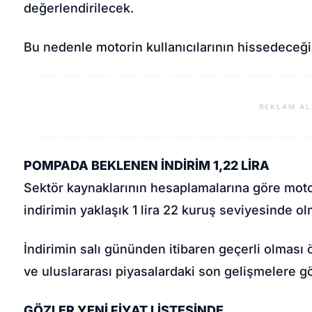
değerlendirilecek.
Bu nedenle motorin kullanıcılarının hissedeceği
REKLAM AL
POMPADA BEKLENEN İNDİRİM 1,22 LİRA
Sektör kaynaklarının hesaplamalarına göre moto
indirimin yaklaşık 1 lira 22 kuruş seviyesinde o
İndirimin salı gününden itibaren geçerli olması
ve uluslararası piyasalardaki son gelişmelere gör
GÖZLER YENİ FİYAT LİSTESİNDE