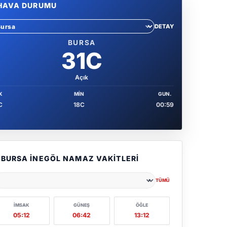
HAVA DURUMU
DETAY
hir sec
BURSA
31C
Açık
X
MIN
GUN.
C
18C
00:59
BURSA İNEGÖL NAMAZ VAKITLERI
TÜMÜ
ehir seçin
İMSAK
GÜNEŞ
ÖĞLE
05:12
06:42
13:12