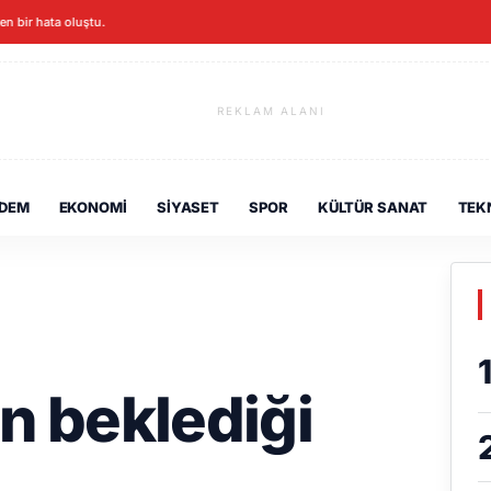
ken bir hata oluştu.
REKLAM ALANI
DEM
EKONOMI
SIYASET
SPOR
KÜLTÜR SANAT
TEK
in beklediği