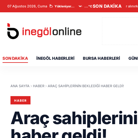
SON DAKİKA
07 Ağustos 2026, Cuma
Veriler alınır
...°C
SON DAKIKA
İNEGÖL HABERLERI
BURSA HABERLERI
GÜN
ANA SAYFA
HABER
ARAÇ SAHIPLERININ BEKLEDIĞI HABER GELDI!
HABER
Araç sahiplerin
haber geldi!