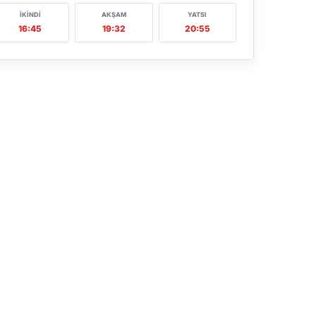
İKINDI
AKŞAM
YATSI
16:45
19:32
20:55