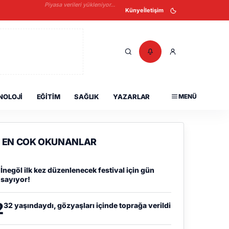
Piyasa verileri yükleniyor...
Künye
İletişim
NOLOJI
EĞITIM
SAĞLIK
YAZARLAR
MENÜ
EN COK OKUNANLAR
1
İnegöl ilk kez düzenlenecek festival için gün
sayıyor!
2
32 yaşındaydı, gözyaşları içinde toprağa verildi