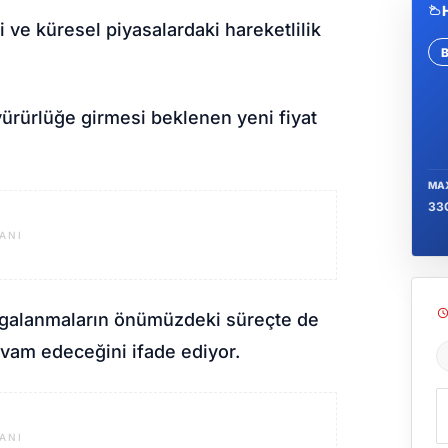
e küresel piyasalardaki hareketlilik
Se
 yürürlüğe girmesi beklenen yeni fiyat
MA
33
ANI
dalgalanmaların önümüzdeki süreçte de
devam edeceğini ifade ediyor.
Ş
ANI