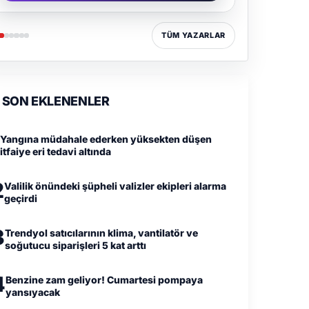
TÜM YAZARLAR
SON EKLENENLER
Yangına müdahale ederken yüksekten düşen
itfaiye eri tedavi altında
2
Valilik önündeki şüpheli valizler ekipleri alarma
geçirdi
3
Trendyol satıcılarının klima, vantilatör ve
soğutucu siparişleri 5 kat arttı
4
Benzine zam geliyor! Cumartesi pompaya
yansıyacak