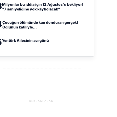
3
Milyonlar bu iddia için 12 Ağustos'u bekliyor!
"7 saniyeliğine yok kaybolacak"
4
Çocuğun ölümünde kan donduran gerçek!
Oğlunun katiliyle...
5
Yentürk Ailesinin acı günü
REKLAM ALANI