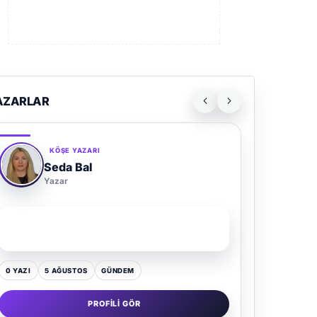
AZARLAR
KÖŞE YAZARI
Seda Bal
Yazar
SON YAZI
Yaz Gelince Yol Neden Hep Memlekete Düşer?
0 YAZI
5 AĞUSTOS
GÜNDEM
PROFILI GÖR