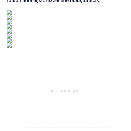
tutkunlarını eşsiz lezzetlerle buluşturacak.
REKLAM ALANI