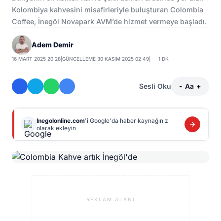
Kolombiya kahvesini misafirleriyle buluşturan Colombia
Coffee, İnegöl Novapark AVM’de hizmet vermeye başladı.
Adem Demir
16 MART 2025 20:28
|
GÜNCELLEME 30 KASIM 2025 02:49
|
1 DK
Sesli Oku
-
Aa
+
Inegolonline.com
'i Google'da haber kaynağınız
olarak ekleyin
REKLAM ALANI