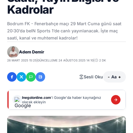
Kadrolar
Bodrum FK - Fenerbahçe maçı 29 Mart Cuma günü saat
20:30’da beIN Sports 1’de canlı yayınlanacak. İşte maç
saati, kanal ve muhtemel kadrolar!
Adem Demir
26 MART 2025 15:25
|
GÜNCELLEME 24 AĞUSTOS 2025 14:10
|
2 DK
Sesli Oku
-
Aa
+
Inegolonline.com
'i Google'da haber kaynağınız
olarak ekleyin