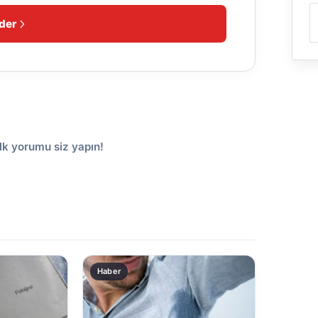
der
lk yorumu siz yapın!
Haber