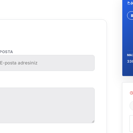
Se
-POSTA
MA
33
Ş