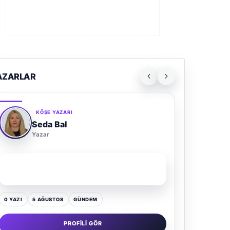
AZARLAR
KÖŞE YAZARI
Seda Bal
Yazar
SON YAZI
Yaz Gelince Yol Neden Hep Memlekete Düşer?
0 YAZI
5 AĞUSTOS
GÜNDEM
PROFILI GÖR