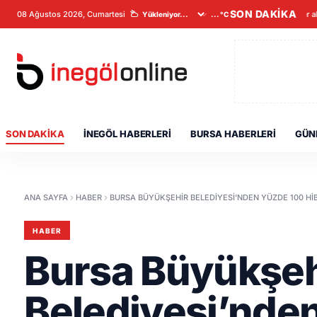
SON DAKİKA
08 Ağustos 2026, Cumartesi
Veriler a
...°C
SON DAKIKA
İNEGÖL HABERLERI
BURSA HABERLERI
GÜN
ANA SAYFA
HABER
BURSA BÜYÜKŞEHIR BELEDIYESI’NDEN YÜZDE 100 HI
HABER
Bursa Büyükşeh
Belediyesi’nde