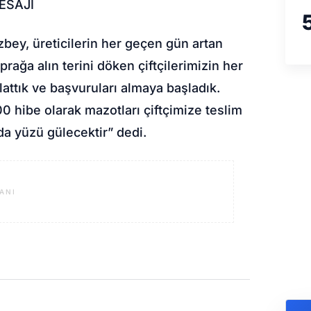
ESAJI
ey, üreticilerin her geçen gün artan
prağa alın terini döken çiftçilerimizin her
attık ve başvuruları almaya başladık.
 hibe olarak mazotları çiftçimize teslim
da yüzü gülecektir” dedi.
ANI