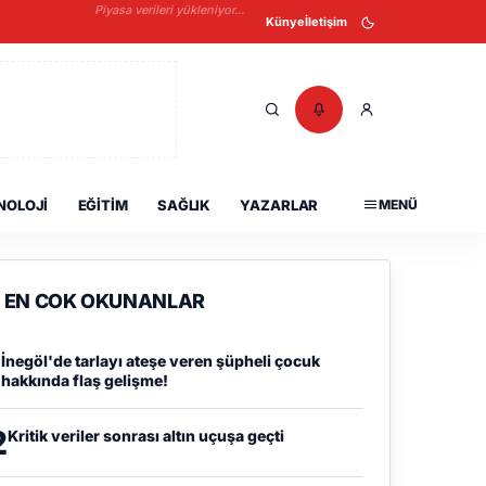
Piyasa verileri yükleniyor...
Künye
İletişim
NOLOJI
EĞITIM
SAĞLIK
YAZARLAR
MENÜ
EN COK OKUNANLAR
1
İnegöl'de tarlayı ateşe veren şüpheli çocuk
hakkında flaş gelişme!
2
Kritik veriler sonrası altın uçuşa geçti