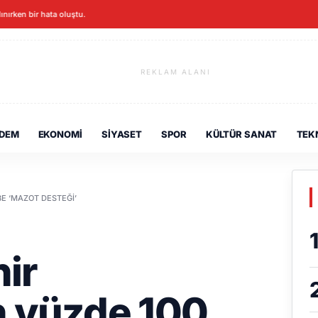
lınırken bir hata oluştu.
REKLAM ALANI
DEM
EKONOMI
SIYASET
SPOR
KÜLTÜR SANAT
TEK
BE ‘MAZOT DESTEĞI’
ir
n yüzde 100