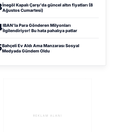
3
İnegöl Kapalı Çarşı'da güncel altın fiyatları (8
Ağustos Cumartesi)
4
IBAN’la Para Gönderen Milyonları
İlgilendiriyor! Bu hata pahalıya patlar
5
Bahçeli Ev Aldı Ama Manzarası Sosyal
Medyada Gündem Oldu
REKLAM ALANI