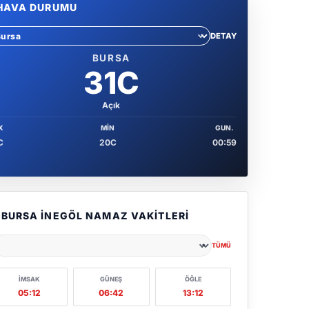
HAVA DURUMU
DETAY
hir sec
BURSA
31C
Açık
X
MIN
GUN.
C
20C
00:59
BURSA İNEGÖL NAMAZ VAKITLERI
TÜMÜ
ehir seçin
İMSAK
GÜNEŞ
ÖĞLE
05:12
06:42
13:12