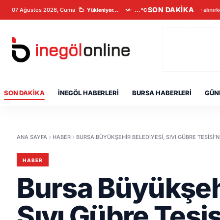
SON DAKİKA
07 Ağustos 2026, Cuma
Veriler alınır
...°C
SON DAKIKA
İNEGÖL HABERLERI
BURSA HABERLERI
GÜN
ANA SAYFA
HABER
BURSA BÜYÜKŞEHIR BELEDIYESI, SIVI GÜBRE TESISI’N
HABER
Bursa Büyükşehi
Sıvı Gübre Tesis