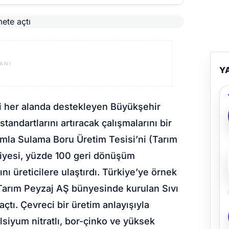
ANI
Y
yi her alanda destekleyen Büyükşehir
standartlarını artıracak çalışmalarını bir
Damla Sulama Boru Üretim Tesisi’ni (Tarım
diyesi, yüzde 100 geri dönüşüm
ı üreticilere ulaştırdı. Türkiye’ye örnek
 Tarım Peyzaj AŞ bünyesinde kurulan Sıvı
tı. Çevreci bir üretim anlayışıyla
alsiyum nitratlı, bor-çinko ve yüksek