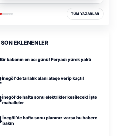
TÜM YAZARLAR
SON EKLENENLER
Bir babanın en acı günü! Feryadı yürek yaktı
2
İnegöl'de tarlalık alanı ateşe verip kaçtı!
3
İnegöl’de hafta sonu elektrikler kesilecek! İşte
mahalleler
4
İnegöl’de hafta sonu planınız varsa bu habere
bakın