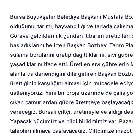
Bursa Büyükşehir Belediye Başkanı Mustafa Boz
olduğunu, tarımı, hayvancılığı ve tarlada çalış
Göreve geldikleri ilk günden itibaren üreticiler
başladıklarını belirten Başkan Bozbey, Tarım Pl
sulama borularını üretip dağıttıklarını, sıvı gü
yaşadıklarını ifade etti. Üretilen sıvı gübreleri
alanlarda denendiğini dile getiren Başkan Bozbey
ürettiğinin karşılığını alması için mücadele edi
üstleniyoruz. Yeni bir proje üzerinde de çalışıy
çıkan çamurlardan gübre üretmeye başlayacağız.
vereceğiz. Bursalı çiftçi, üretimiyle ve aldığı d
Yapacak gücümüz ve bilgi birikimimiz var. Pazar
talepleri almaya başlayacağız. Çiftçimize mazot