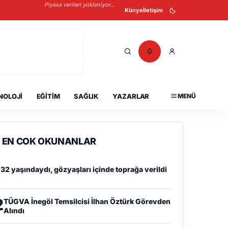
Piyasa verileri yükleniyor...
Künye
İletişim
NOLOJI
EĞITIM
SAĞLIK
YAZARLAR
MENÜ
EN COK OKUNANLAR
1
32 yaşındaydı, gözyaşları içinde toprağa verildi
2
TÜGVA İnegöl Temsilcisi İlhan Öztürk Görevden
Alındı