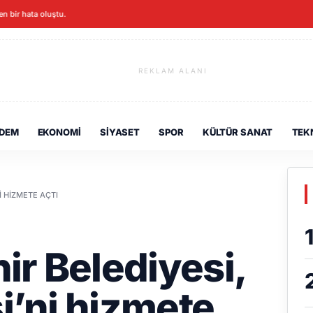
ken bir hata oluştu.
REKLAM ALANI
DEM
EKONOMI
SIYASET
SPOR
KÜLTÜR SANAT
TEK
I HIZMETE AÇTI
r Belediyesi,
i’ni hizmete