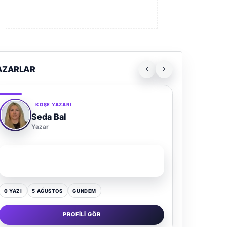
AZARLAR
KÖŞE YAZARI
Seda Bal
Yazar
SON YAZI
Yaz Gelince Yol Neden Hep Memlekete Düşer?
0 YAZI
5 AĞUSTOS
GÜNDEM
PROFILI GÖR