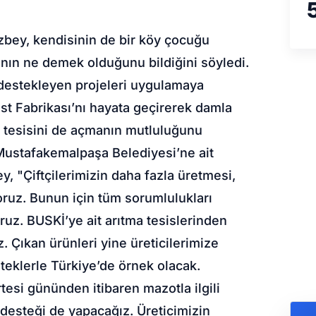
bey, kendisinin de bir köy çocuğu
manın ne demek olduğunu bildiğini söyledi.
i destekleyen projeleri uygulamaya
ast Fabrikası’nı hayata geçirerek damla
bre tesisini de açmanın mutluluğunu
n Mustafakemalpaşa Belediyesi’ne ait
, "Çiftçilerimizin daha fazla üretmesi,
yoruz. Bunun için tüm sorumlulukları
oruz. BUSKİ’ye ait arıtma tesislerinden
 Çıkan ürünleri yine üreticilerimize
esteklerle Türkiye’de örnek olacak.
tesi gününden itibaren mazotla ilgili
 desteği de yapacağız. Üreticimizin