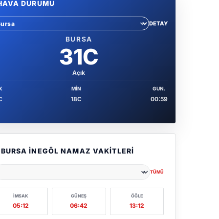
HAVA DURUMU
DETAY
hir sec
BURSA
31C
Açık
X
MIN
GUN.
C
18C
00:59
BURSA İNEGÖL NAMAZ VAKITLERI
TÜMÜ
ehir seçin
İMSAK
GÜNEŞ
ÖĞLE
05:12
06:42
13:12