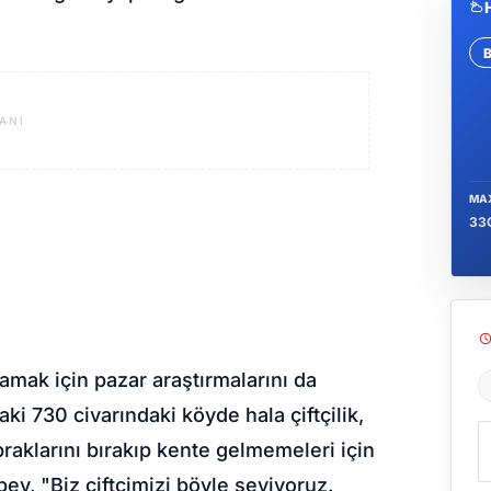
Se
ANI
MA
33
amak için pazar araştırmalarını da
Ş
i 730 civarındaki köyde hala çiftçilik,
praklarını bırakıp kente gelmemeleri için
ey, "Biz çiftçimizi böyle seviyoruz.