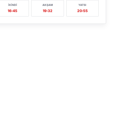
İKINDI
AKŞAM
YATSI
16:45
19:32
20:55