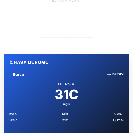
REKLAM ALANI
HAVA DURUMU
DETAY
Sehir sec
BURSA
31C
Açık
MAX
MIN
GUN.
32C
21C
00:59