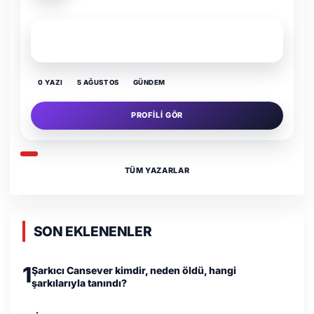
SON YAZI
Yaz Gelince Yol Neden Hep Memlekete Düşer?
0 YAZI
5 AĞUSTOS
GÜNDEM
PROFILI GÖR
TÜM YAZARLAR
SON EKLENENLER
1
Şarkıcı Cansever kimdir, neden öldü, hangi
şarkılarıyla tanındı?