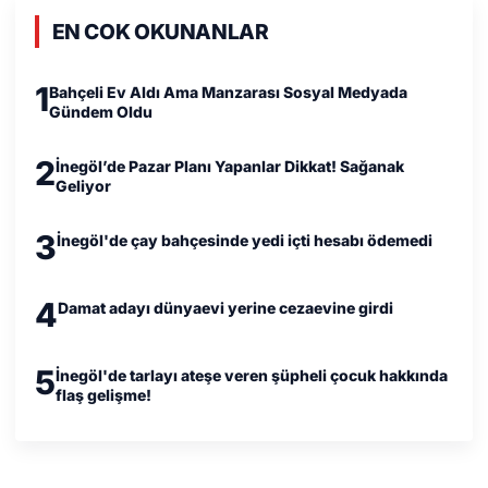
EN COK OKUNANLAR
1
Bahçeli Ev Aldı Ama Manzarası Sosyal Medyada
Gündem Oldu
2
İnegöl’de Pazar Planı Yapanlar Dikkat! Sağanak
Geliyor
3
İnegöl'de çay bahçesinde yedi içti hesabı ödemedi
4
Damat adayı dünyaevi yerine cezaevine girdi
5
İnegöl'de tarlayı ateşe veren şüpheli çocuk hakkında
flaş gelişme!