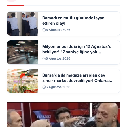
Damadı en mutlu gününde isyan
ettiren olay!
6 Ağustos 2026
Milyonlar bu iddia için 12 Ağustos'u
bekliyor! "7 saniyeliğine yok
kaybolacak"
6 Ağustos 2026
Bursa'da da mağazaları olan dev
zincir market devrediliyor! Onlarca
mağaza kapatılacak
6 Ağustos 2026