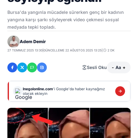
Bursa'da yangınla mücadele sürerken genç bir kadının
yangına karşı şarkı söyleyerek video çekmesi sosyal
medyada tepki topladı.
Adem Demir
27 TEMMUZ 2025 13:30
|
GÜNCELLEME 22 AĞUSTOS 2025 13:25
|
2 DK
Sesli Oku
-
Aa
+
Inegolonline.com
'i Google'da haber kaynağınız
olarak ekleyin