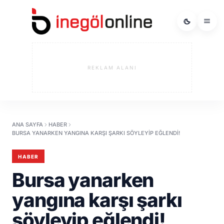
REKLAM ALANI
ANA SAYFA
HABER
BURSA YANARKEN YANGINA KARŞI ŞARKI SÖYLEYIP EĞLENDI!
HABER
Bursa yanarken
yangına karşı şarkı
söyleyip eğlendi!