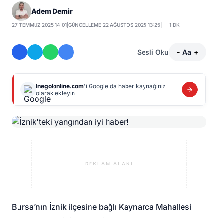
Adem Demir
27 TEMMUZ 2025 14:01
|
GÜNCELLEME 22 AĞUSTOS 2025 13:25
|
1 DK
Sesli Oku
-
Aa
+
Inegolonline.com
'i Google'da haber kaynağınız
olarak ekleyin
REKLAM ALANI
Bursa’nın İznik ilçesine bağlı Kaynarca Mahallesi