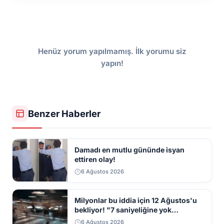
Henüz yorum yapılmamış. İlk yorumu siz
yapın!
Benzer Haberler
Damadı en mutlu gününde isyan
ettiren olay!
6 Ağustos 2026
Milyonlar bu iddia için 12 Ağustos'u
bekliyor! "7 saniyeliğine yok
kaybolacak"
6 Ağustos 2026