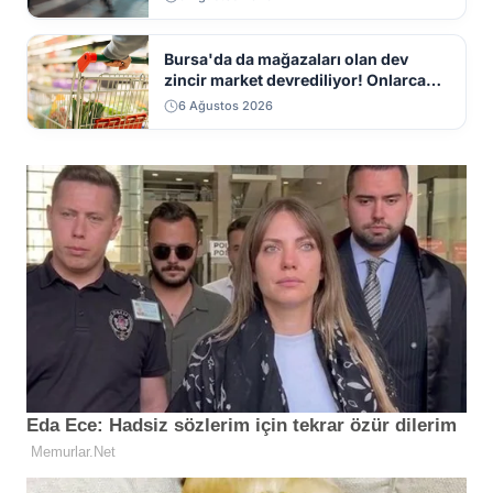
Bursa'da da mağazaları olan dev
zincir market devrediliyor! Onlarca
mağaza kapatılacak
6 Ağustos 2026