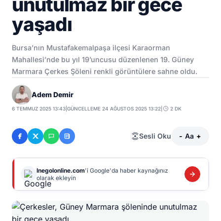
unutulmaz bir gece
yaşadı
Bursa’nın Mustafakemalpaşa ilçesi Karaorman
Mahallesi’nde bu yıl 19’uncusu düzenlenen 19. Güney
Marmara Çerkes Şöleni renkli görüntülere sahne oldu.
Adem Demir
6 TEMMUZ 2025 13:43
|
GÜNCELLEME 24 AĞUSTOS 2025 13:22
|
2 DK
Sesli Oku
-
Aa
+
Inegolonline.com
'i Google'da haber kaynağınız
olarak ekleyin