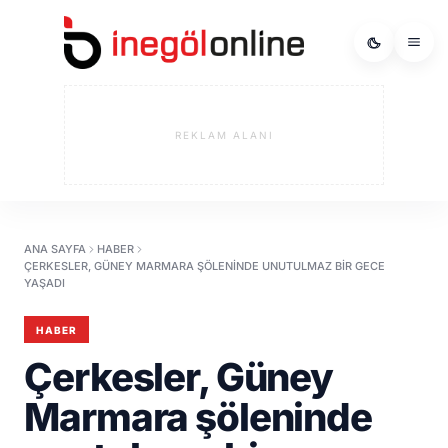
REKLAM ALANI
ANA SAYFA
HABER
ÇERKESLER, GÜNEY MARMARA ŞÖLENINDE UNUTULMAZ BIR GECE
YAŞADI
HABER
Çerkesler, Güney
Marmara şöleninde